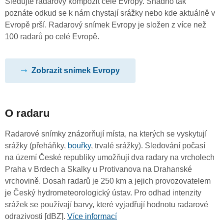
Sledujte radarový kompozit celé Evropy. Snadno tak
poznáte odkud se k nám chystají srážky nebo kde aktuálně v
Evropě prší. Radarový snímek Evropy je složen z více než
100 radarů po celé Evropě.
Zobrazit snímek Evropy
O radaru
Radarové snímky znázorňují místa, na kterých se vyskytují
srážky (přeháňky,
bouřky
, trvalé srážky). Sledování počasí
na území České republiky umožňují dva radary na vrcholech
Praha v Brdech a Skalky u Protivanova na Drahanské
vrchovině. Dosah radarů je 250 km a jejich provozovatelem
je Český hydrometeorologický ústav. Pro odhad intenzity
srážek se používají barvy, které vyjadřují hodnotu radarové
odrazivosti [dBZ].
Více informací