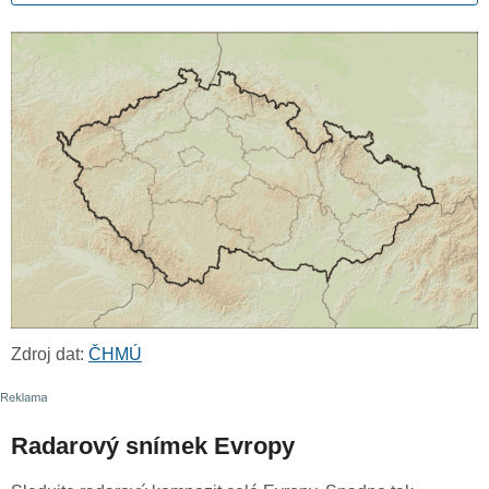
Zdroj dat:
ČHMÚ
Radarový snímek Evropy