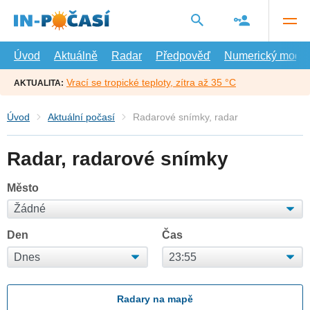
Přejít
na
hlavní
obsah
Úvod
Aktuálně
Radar
Předpověď
Numerický model
Vrací se tropické teploty, zítra až 35 °C
AKTUALITA:
Úvod
Aktuální počasí
Radarové snímky, radar
Radar, radarové snímky
Město
Den
Čas
Radary na mapě