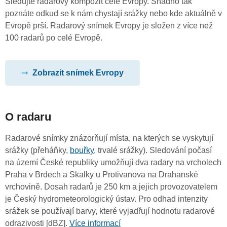
Sledujte radarový kompozit celé Evropy. Snadno tak
poznáte odkud se k nám chystají srážky nebo kde aktuálně v
Evropě prší. Radarový snímek Evropy je složen z více než
100 radarů po celé Evropě.
Zobrazit snímek Evropy
O radaru
Radarové snímky znázorňují místa, na kterých se vyskytují
srážky (přeháňky,
bouřky
, trvalé srážky). Sledování počasí
na území České republiky umožňují dva radary na vrcholech
Praha v Brdech a Skalky u Protivanova na Drahanské
vrchovině. Dosah radarů je 250 km a jejich provozovatelem
je Český hydrometeorologický ústav. Pro odhad intenzity
srážek se používají barvy, které vyjadřují hodnotu radarové
odrazivosti [dBZ].
Více informací