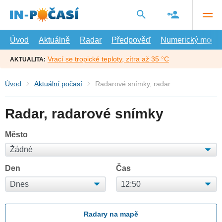
Přejít
na
hlavní
obsah
Úvod
Aktuálně
Radar
Předpověď
Numerický model
Vrací se tropické teploty, zítra až 35 °C
AKTUALITA:
Úvod
Aktuální počasí
Radarové snímky, radar
Radar, radarové snímky
Město
Den
Čas
Radary na mapě