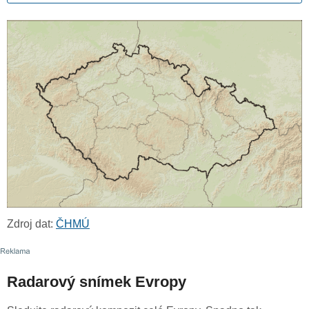
Zdroj dat:
ČHMÚ
Radarový snímek Evropy