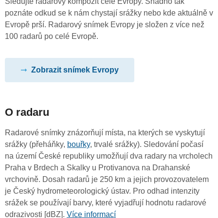
Sledujte radarový kompozit celé Evropy. Snadno tak
poznáte odkud se k nám chystají srážky nebo kde aktuálně v
Evropě prší. Radarový snímek Evropy je složen z více než
100 radarů po celé Evropě.
Zobrazit snímek Evropy
O radaru
Radarové snímky znázorňují místa, na kterých se vyskytují
srážky (přeháňky,
bouřky
, trvalé srážky). Sledování počasí
na území České republiky umožňují dva radary na vrcholech
Praha v Brdech a Skalky u Protivanova na Drahanské
vrchovině. Dosah radarů je 250 km a jejich provozovatelem
je Český hydrometeorologický ústav. Pro odhad intenzity
srážek se používají barvy, které vyjadřují hodnotu radarové
odrazivosti [dBZ].
Více informací