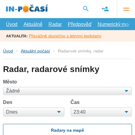
Přejít
na
hlavní
obsah
Úvod
Aktuálně
Radar
Předpověď
Numerický model
Převážně slunečno s letními teplotami
AKTUALITA:
Úvod
Aktuální počasí
Radarové snímky, radar
Radar, radarové snímky
Město
Den
Čas
Radary na mapě