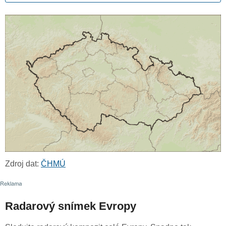
Zdroj dat:
ČHMÚ
Radarový snímek Evropy