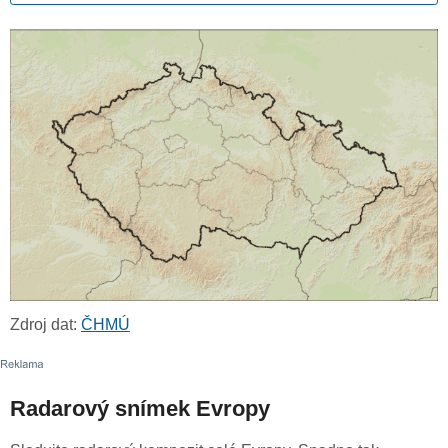
Zdroj dat:
ČHMÚ
Radarový snímek Evropy