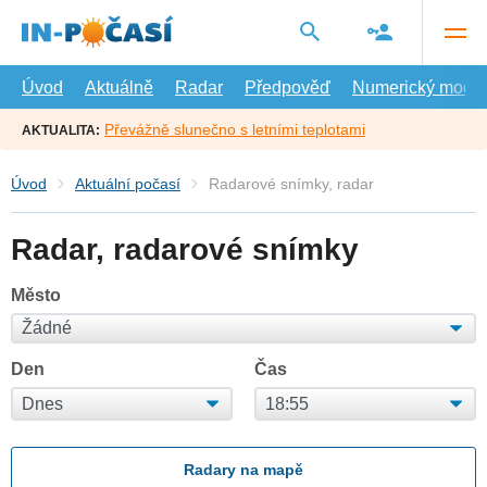
Přejít
na
hlavní
obsah
Úvod
Aktuálně
Radar
Předpověď
Numerický model
Převážně slunečno s letními teplotami
AKTUALITA:
Úvod
Aktuální počasí
Radarové snímky, radar
Radar, radarové snímky
Město
Den
Čas
Radary na mapě