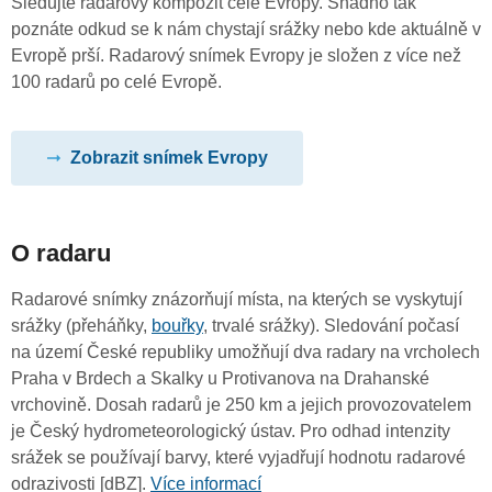
Sledujte radarový kompozit celé Evropy. Snadno tak
poznáte odkud se k nám chystají srážky nebo kde aktuálně v
Evropě prší. Radarový snímek Evropy je složen z více než
100 radarů po celé Evropě.
Zobrazit snímek Evropy
O radaru
Radarové snímky znázorňují místa, na kterých se vyskytují
srážky (přeháňky,
bouřky
, trvalé srážky). Sledování počasí
na území České republiky umožňují dva radary na vrcholech
Praha v Brdech a Skalky u Protivanova na Drahanské
vrchovině. Dosah radarů je 250 km a jejich provozovatelem
je Český hydrometeorologický ústav. Pro odhad intenzity
srážek se používají barvy, které vyjadřují hodnotu radarové
odrazivosti [dBZ].
Více informací