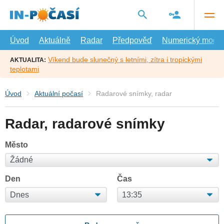
Přejít
na
hlavní
obsah
Úvod
Aktuálně
Radar
Předpověď
Numerický model
Víkend bude slunečný s letními, zítra i tropickými
AKTUALITA:
teplotami
Úvod
Aktuální počasí
Radarové snímky, radar
Radar, radarové snímky
Město
Den
Čas