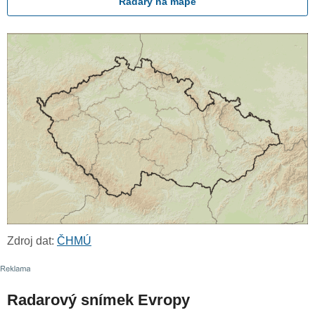
Radary na mapě
Zdroj dat:
ČHMÚ
Radarový snímek Evropy