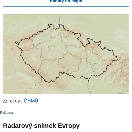
Radary na mapě
Zdroj dat:
ČHMÚ
Radarový snímek Evropy