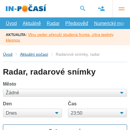
Přejít
na
hlavní
obsah
Úvod
Aktuálně
Radar
Předpověď
Numerický model
Vlnu veder přeruší studená fronta, zítra teploty
AKTUALITA:
klesnou
Úvod
Aktuální počasí
Radarové snímky, radar
Radar, radarové snímky
Město
Den
Čas