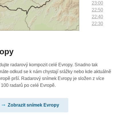
23:00
22:50
22:40
22:30
22:20
22:10
22:00
ropy
21:50
21:40
21:30
dujte radarový kompozit celé Evropy. Snadno tak
21:20
náte odkud se k nám chystají srážky nebo kde aktuálně
21:10
vropě prší. Radarový snímek Evropy je složen z více
21:00
 100 radarů po celé Evropě.
20:50
20:40
Zobrazit snímek Evropy
20:30
20:20
20:10
20:00