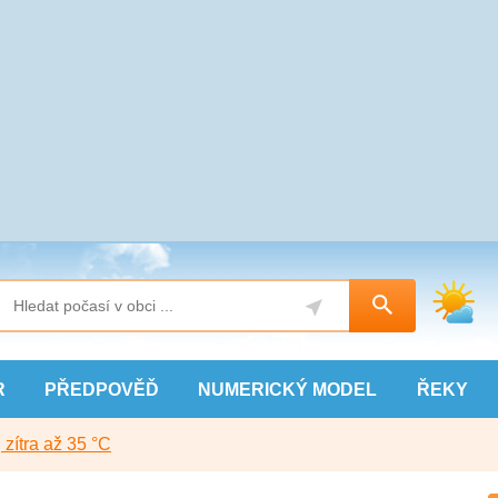
R
PŘEDPOVĚĎ
NUMERICKÝ
MODEL
ŘEKY
, zítra až 35 °C