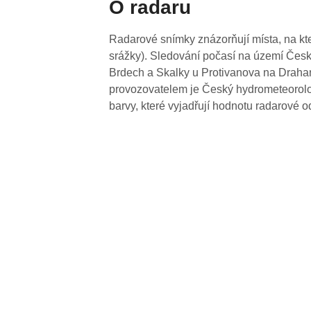
O radaru
Radarové snímky znázorňují místa, na kte
srážky). Sledování počasí na území Česk
Brdech a Skalky u Protivanova na Drahan
provozovatelem je Český hydrometeorolog
barvy, které vyjadřují hodnotu radarové o