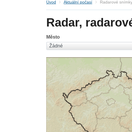
Úvod
Aktuální počasí
Radarové snímky
Radar, radarov
Město