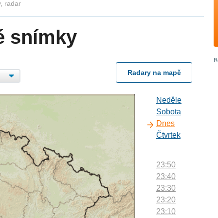
, radar
é snímky
Radary na mapě
Neděle
Sobota
Dnes
Čtvrtek
23:50
23:40
23:30
23:20
23:10