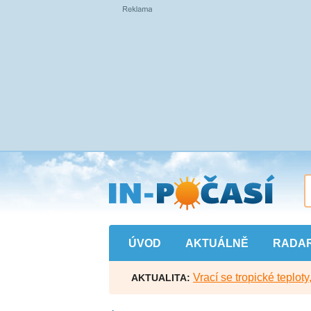
Přejít
na
hlavní
obsah
ÚVOD
AKTUÁLNĚ
RADA
Vrací se tropické teploty
AKTUALITA: