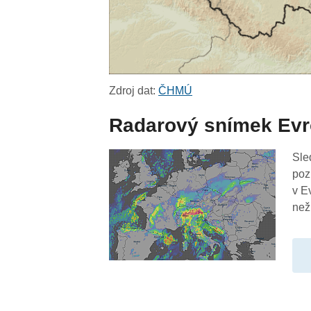
Zdroj dat:
ČHMÚ
Radarový snímek Ev
Sle
poz
v E
než