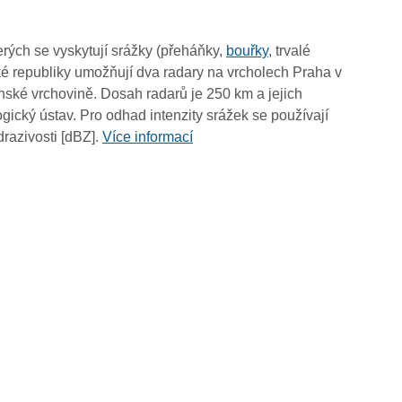
19:50
19:40
rých se vyskytují srážky (přeháňky,
bouřky
, trvalé
19:30
é republiky umožňují dva radary na vrcholech Praha v
19:20
ské vrchovině. Dosah radarů je 250 km a jejich
19:10
ický ústav. Pro odhad intenzity srážek se používají
19:00
drazivosti [dBZ].
Více informací
18:50
18:40
18:30
18:20
18:10
18:00
17:50
17:40
17:30
17:20
17:10
17:00