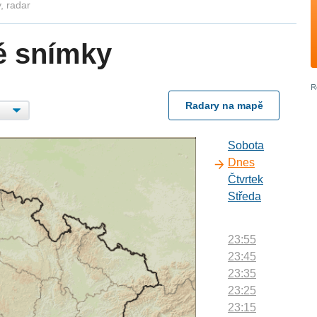
, radar
é snímky
Radary na mapě
Sobota
Dnes
Čtvrtek
Středa
23:55
23:45
23:35
23:25
23:15