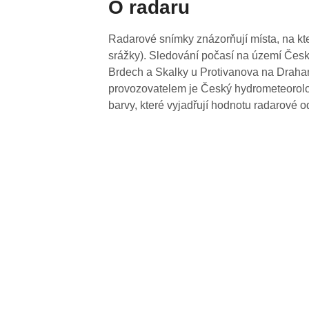
O radaru
Radarové snímky znázorňují místa, na kte
srážky). Sledování počasí na území Česk
Brdech a Skalky u Protivanova na Drahan
provozovatelem je Český hydrometeorolog
barvy, které vyjadřují hodnotu radarové o