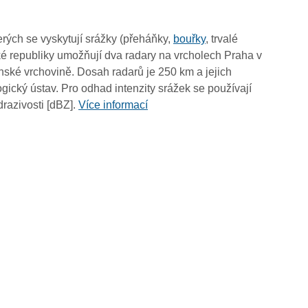
19:55
19:45
rých se vyskytují srážky (přeháňky,
bouřky
, trvalé
19:35
é republiky umožňují dva radary na vrcholech Praha v
19:25
ské vrchovině. Dosah radarů je 250 km a jejich
19:15
ický ústav. Pro odhad intenzity srážek se používají
19:05
drazivosti [dBZ].
Více informací
18:55
18:45
18:35
18:25
18:15
18:05
17:55
17:45
17:35
17:25
17:15
17:05