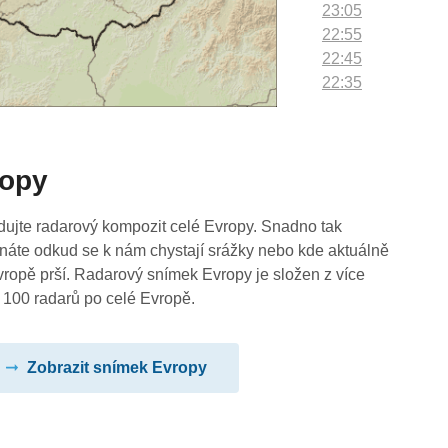
23:05
22:55
22:45
22:35
22:25
22:15
22:05
ropy
21:55
21:45
21:35
dujte radarový kompozit celé Evropy. Snadno tak
21:25
náte odkud se k nám chystají srážky nebo kde aktuálně
21:15
vropě prší. Radarový snímek Evropy je složen z více
21:05
 100 radarů po celé Evropě.
20:55
20:45
Zobrazit snímek Evropy
20:35
20:25
20:15
20:05