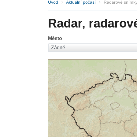
Úvod
Aktuální počasí
Radarové snímky
Radar, radarov
Město