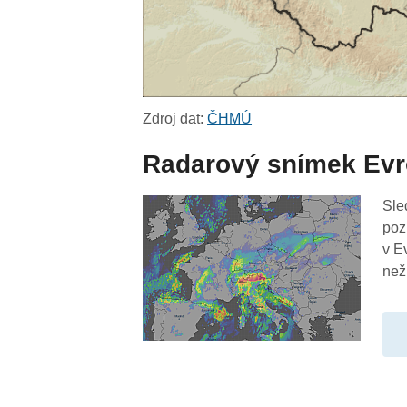
Zdroj dat:
ČHMÚ
Radarový snímek Ev
Sle
poz
v E
než