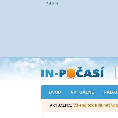
Přejít
na
hlavní
obsah
ÚVOD
AKTUÁLNĚ
RADA
Víkend bude slunečný s l
AKTUALITA: