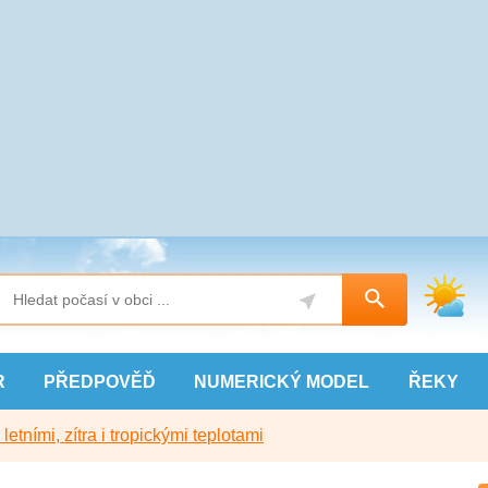
R
PŘEDPOVĚĎ
NUMERICKÝ
MODEL
ŘEKY
etními, zítra i tropickými teplotami