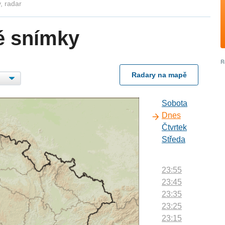
, radar
é snímky
Radary na mapě
Sobota
Dnes
Čtvrtek
Středa
23:55
23:45
23:35
23:25
23:15