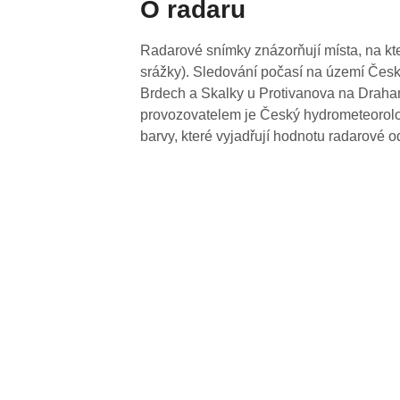
O radaru
Radarové snímky znázorňují místa, na kte
srážky). Sledování počasí na území Česk
Brdech a Skalky u Protivanova na Drahan
provozovatelem je Český hydrometeorolog
barvy, které vyjadřují hodnotu radarové o