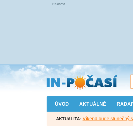
Přejít
na
hlavní
obsah
ÚVOD
AKTUÁLNĚ
RADA
Víkend bude slunečný s l
AKTUALITA: