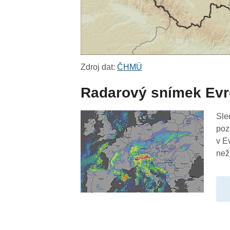
Zdroj dat:
ČHMÚ
Radarový snímek Ev
Sle
poz
v E
než