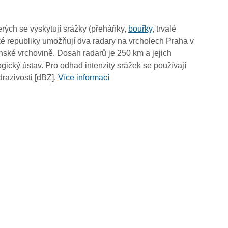
19:55
19:45
rých se vyskytují srážky (přeháňky,
bouřky
, trvalé
19:35
é republiky umožňují dva radary na vrcholech Praha v
19:25
ské vrchovině. Dosah radarů je 250 km a jejich
19:15
ický ústav. Pro odhad intenzity srážek se používají
19:05
drazivosti [dBZ].
Více informací
18:55
18:45
18:35
18:25
18:15
18:05
17:55
17:45
17:35
17:25
17:15
17:05