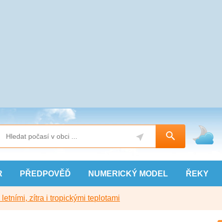
R
PŘEDPOVĚĎ
NUMERICKÝ
MODEL
ŘEKY
etními, zítra i tropickými teplotami