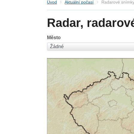
Úvod
Aktuální počasí
Radarové snímky
Radar, radarov
Město