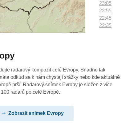
23:05
22:55
22:45
22:35
22:25
22:15
22:05
ropy
21:55
21:45
21:35
dujte radarový kompozit celé Evropy. Snadno tak
21:25
náte odkud se k nám chystají srážky nebo kde aktuálně
21:15
vropě prší. Radarový snímek Evropy je složen z více
21:05
 100 radarů po celé Evropě.
20:55
20:45
Zobrazit snímek Evropy
20:35
20:25
20:15
20:05