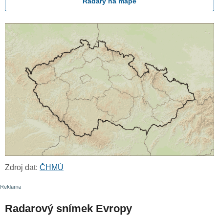
Radary na mapě
Zdroj dat:
ČHMÚ
Radarový snímek Evropy