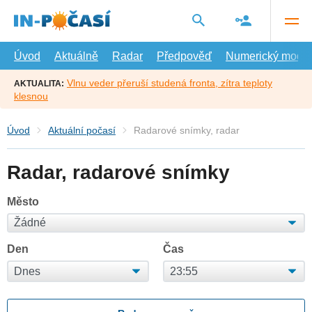
Přejít
na
hlavní
obsah
Úvod
Aktuálně
Radar
Předpověď
Numerický model
Vlnu veder přeruší studená fronta, zítra teploty
AKTUALITA:
klesnou
Úvod
Aktuální počasí
Radarové snímky, radar
Radar, radarové snímky
Město
Den
Čas