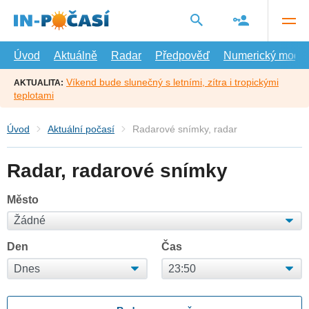
Přejít
na
hlavní
obsah
Úvod
Aktuálně
Radar
Předpověď
Numerický model
Víkend bude slunečný s letními, zítra i tropickými
AKTUALITA:
teplotami
Úvod
Aktuální počasí
Radarové snímky, radar
Radar, radarové snímky
Město
Den
Čas