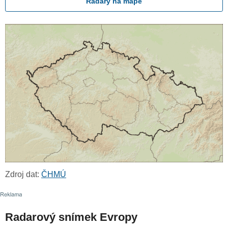
Radary na mapě
Zdroj dat:
ČHMÚ
Radarový snímek Evropy