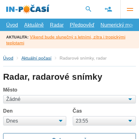
Přejít
na
hlavní
obsah
Úvod
Aktuálně
Radar
Předpověď
Numerický model
Víkend bude slunečný s letními, zítra i tropickými
AKTUALITA:
teplotami
Úvod
Aktuální počasí
Radarové snímky, radar
Radar, radarové snímky
Město
Den
Čas