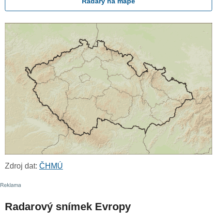
Radary na mapě
Zdroj dat:
ČHMÚ
Radarový snímek Evropy