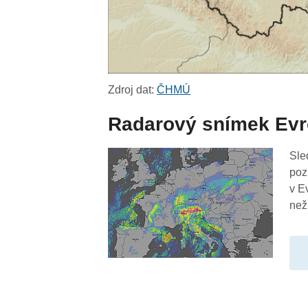
Zdroj dat:
ČHMÚ
Radarový snímek Ev
Sle
poz
v E
než