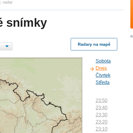
, radar
é snímky
Radary na mapě
Sobota
Dnes
Čtvrtek
Středa
23:50
23:40
23:30
23:20
23:10