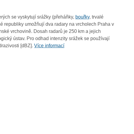
19:50
19:40
rých se vyskytují srážky (přeháňky,
bouřky
, trvalé
19:30
é republiky umožňují dva radary na vrcholech Praha v
19:20
ské vrchovině. Dosah radarů je 250 km a jejich
19:10
ický ústav. Pro odhad intenzity srážek se používají
19:00
drazivosti [dBZ].
Více informací
18:50
18:40
18:30
18:20
18:10
18:00
17:50
17:40
17:30
17:20
17:10
17:00