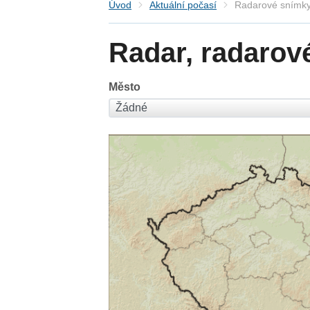
Úvod
Aktuální počasí
Radarové snímky
Radar, radarov
Město