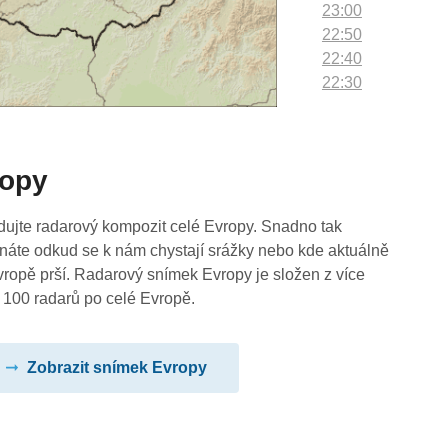
23:00
22:50
22:40
22:30
22:20
22:10
22:00
ropy
21:50
21:40
21:30
dujte radarový kompozit celé Evropy. Snadno tak
21:20
náte odkud se k nám chystají srážky nebo kde aktuálně
21:10
vropě prší. Radarový snímek Evropy je složen z více
21:00
 100 radarů po celé Evropě.
20:50
20:40
Zobrazit snímek Evropy
20:30
20:20
20:10
20:00