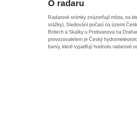
O radaru
Radarové snímky znázorňují místa, na kte
srážky). Sledování počasí na území Česk
Brdech a Skalky u Protivanova na Drahan
provozovatelem je Český hydrometeorolog
barvy, které vyjadřují hodnotu radarové o