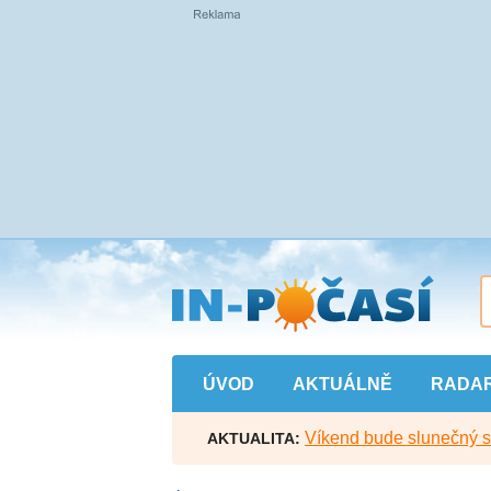
Přejít
na
hlavní
obsah
ÚVOD
AKTUÁLNĚ
RADA
Víkend bude slunečný s l
AKTUALITA: