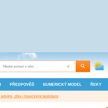
R
PŘEDPOVĚĎ
NUMERICKÝ
MODEL
ŘEKY
etními, zítra i tropickými teplotami