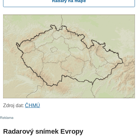
Radary na mapě
Zdroj dat:
ČHMÚ
Radarový snímek Evropy