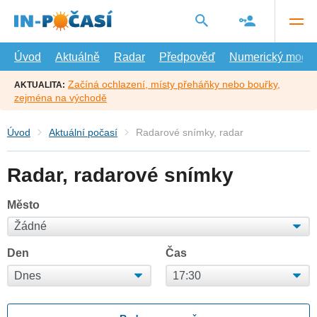
Přejít
na
hlavní
obsah
Úvod
Aktuálně
Radar
Předpověď
Numerický model
Začíná ochlazení, místy přeháňky nebo bouřky,
AKTUALITA:
zejména na východě
Úvod
Aktuální počasí
Radarové snímky, radar
Radar, radarové snímky
Město
Den
Čas