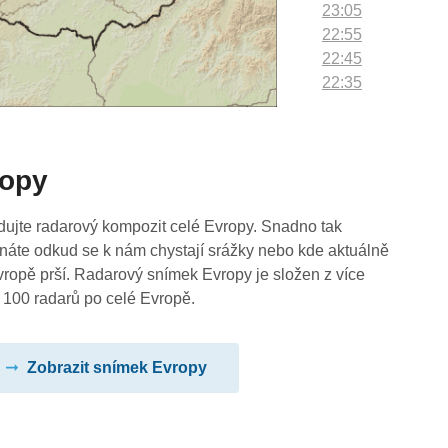
23:05
22:55
22:45
22:35
22:25
22:15
22:05
ropy
21:55
21:45
21:35
dujte radarový kompozit celé Evropy. Snadno tak
21:25
náte odkud se k nám chystají srážky nebo kde aktuálně
21:15
vropě prší. Radarový snímek Evropy je složen z více
21:05
 100 radarů po celé Evropě.
20:55
20:45
Zobrazit snímek Evropy
20:35
20:25
20:15
20:05