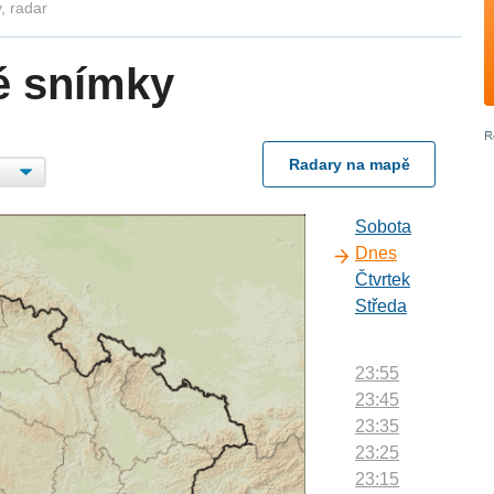
, radar
é snímky
Radary na mapě
Sobota
Dnes
Čtvrtek
Středa
23:55
23:45
23:35
23:25
23:15