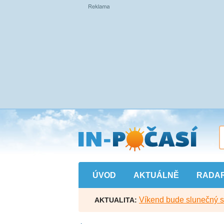
Přejít
na
hlavní
obsah
ÚVOD
AKTUÁLNĚ
RADA
Víkend bude slunečný s l
AKTUALITA: