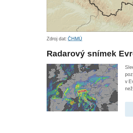
Zdroj dat:
ČHMÚ
Radarový snímek Ev
Sle
poz
v E
než