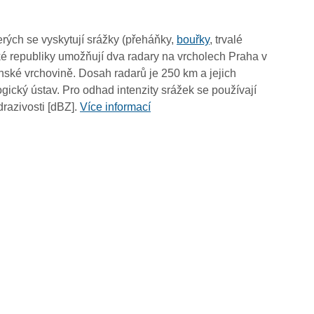
19:55
19:45
rých se vyskytují srážky (přeháňky,
bouřky
, trvalé
19:35
é republiky umožňují dva radary na vrcholech Praha v
19:25
ské vrchovině. Dosah radarů je 250 km a jejich
19:15
ický ústav. Pro odhad intenzity srážek se používají
19:05
drazivosti [dBZ].
Více informací
18:55
18:45
18:35
18:25
18:15
18:05
17:55
17:45
17:35
17:25
17:15
17:05