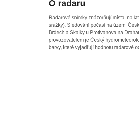
O radaru
Radarové snímky znázorňují místa, na kte
srážky). Sledování počasí na území Česk
Brdech a Skalky u Protivanova na Drahan
provozovatelem je Český hydrometeorolog
barvy, které vyjadřují hodnotu radarové o