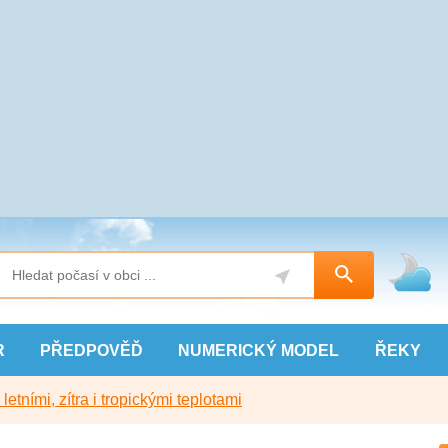
R
PŘEDPOVĚĎ
NUMERICKÝ
MODEL
ŘEKY
etními, zítra i tropickými teplotami