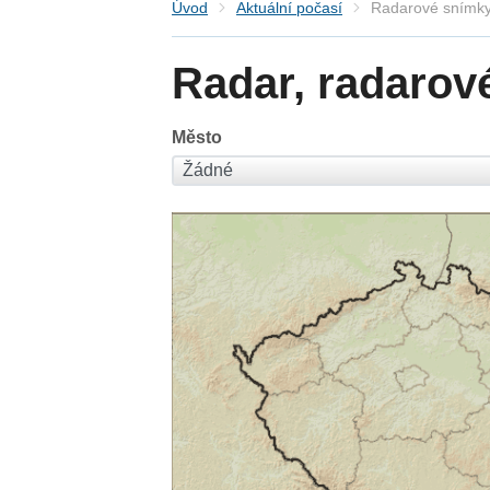
Úvod
Aktuální počasí
Radarové snímky
Radar, radarov
Město