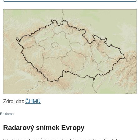
Zdroj dat:
ČHMÚ
Radarový snímek Evropy