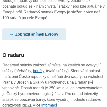
Sledujte radarový kompozit celé Evropy. Snadno tak
poznáte odkud se k nám chystají srážky nebo kde aktuálně v
Evropě prší. Radarový snímek Evropy je složen z více než
100 radarů po celé Evropě.
Zobrazit snímek Evropy
O radaru
Radarové snímky znázorňují místa, na kterých se vyskytují
srážky (přeháňky,
bouřky
, trvalé srážky). Sledování počasí
na území České republiky umožňují dva radary na vrcholech
Praha v Brdech a Skalky u Protivanova na Drahanské
vrchovině. Dosah radarů je 250 km a jejich provozovatelem
je Český hydrometeorologický ústav. Pro odhad intenzity
srážek se používají barvy, které vyjadřují hodnotu radarové
odrazivosti [dBZ].
Více informací