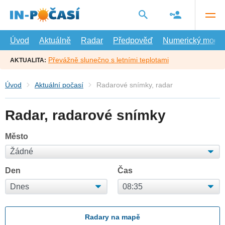
Přejít
na
hlavní
obsah
Úvod
Aktuálně
Radar
Předpověď
Numerický model
Převážně slunečno s letními teplotami
AKTUALITA:
Úvod
Aktuální počasí
Radarové snímky, radar
Radar, radarové snímky
Město
Den
Čas
Radary na mapě