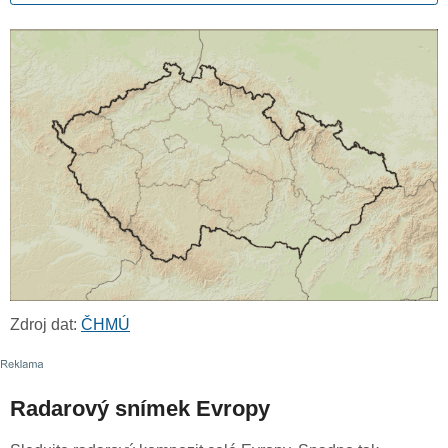
Zdroj dat:
ČHMÚ
Radarový snímek Evropy