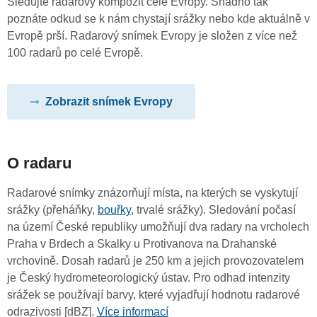
Sledujte radarový kompozit celé Evropy. Snadno tak
poznáte odkud se k nám chystají srážky nebo kde aktuálně v
Evropě prší. Radarový snímek Evropy je složen z více než
100 radarů po celé Evropě.
Zobrazit snímek Evropy
O radaru
Radarové snímky znázorňují místa, na kterých se vyskytují
srážky (přeháňky,
bouřky
, trvalé srážky). Sledování počasí
na území České republiky umožňují dva radary na vrcholech
Praha v Brdech a Skalky u Protivanova na Drahanské
vrchovině. Dosah radarů je 250 km a jejich provozovatelem
je Český hydrometeorologický ústav. Pro odhad intenzity
srážek se používají barvy, které vyjadřují hodnotu radarové
odrazivosti [dBZ].
Více informací