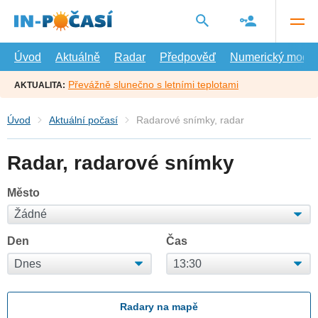
Přejít
na
hlavní
obsah
Úvod
Aktuálně
Radar
Předpověď
Numerický model
Převážně slunečno s letními teplotami
AKTUALITA:
Úvod
Aktuální počasí
Radarové snímky, radar
Radar, radarové snímky
Město
Den
Čas
Radary na mapě