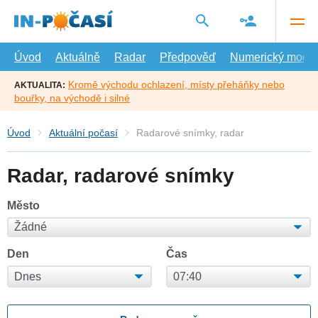
Přejít
na
hlavní
obsah
Úvod
Aktuálně
Radar
Předpověď
Numerický model
Kromě východu ochlazení, místy přeháňky nebo
AKTUALITA:
bouřky, na východě i silné
Úvod
Aktuální počasí
Radarové snímky, radar
Radar, radarové snímky
Město
Den
Čas