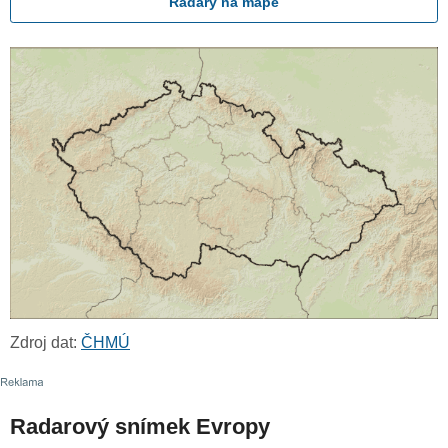
Radary na mapě
Zdroj dat:
ČHMÚ
Radarový snímek Evropy