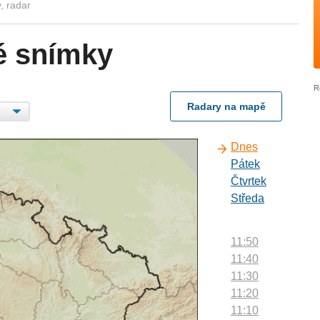
, radar
é snímky
Radary na mapě
Dnes
Pátek
Čtvrtek
Středa
11:50
11:40
11:30
11:20
11:10