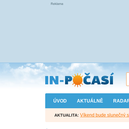
Přejít
na
hlavní
obsah
ÚVOD
AKTUÁLNĚ
RADA
Víkend bude slunečný s l
AKTUALITA: