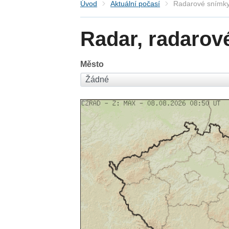
Úvod
Aktuální počasí
Radarové snímky
Radar, radarov
Město