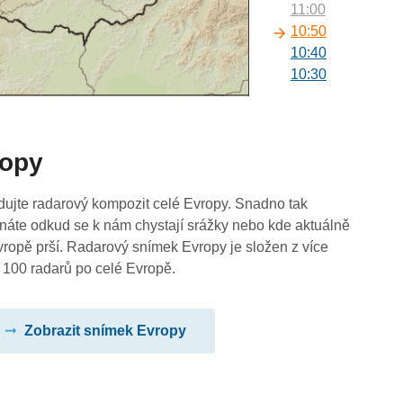
11:00
10:50
10:40
10:30
10:20
10:10
10:00
ropy
09:50
09:40
09:30
dujte radarový kompozit celé Evropy. Snadno tak
09:20
náte odkud se k nám chystají srážky nebo kde aktuálně
09:10
vropě prší. Radarový snímek Evropy je složen z více
09:00
 100 radarů po celé Evropě.
08:50
08:40
Zobrazit snímek Evropy
08:30
08:20
08:10
08:00