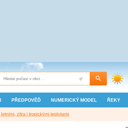
R
PŘEDPOVĚĎ
NUMERICKÝ
MODEL
ŘEKY
etními, zítra i tropickými teplotami