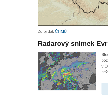
Zdroj dat:
ČHMÚ
Radarový snímek Ev
Sle
poz
v E
než