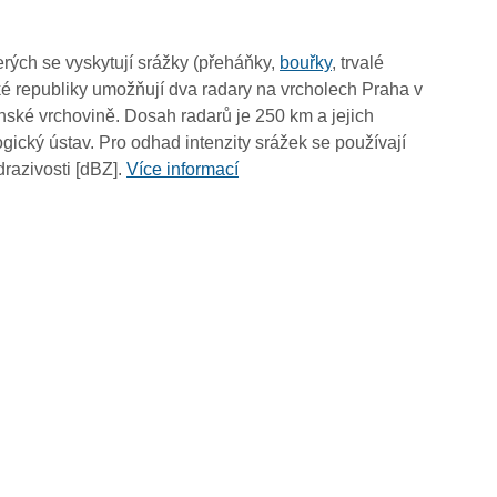
07:50
07:40
rých se vyskytují srážky (přeháňky,
bouřky
, trvalé
07:30
é republiky umožňují dva radary na vrcholech Praha v
07:20
ské vrchovině. Dosah radarů je 250 km a jejich
07:10
ický ústav. Pro odhad intenzity srážek se používají
07:00
drazivosti [dBZ].
Více informací
06:50
06:40
06:30
06:20
06:10
06:00
05:50
05:40
05:30
05:20
05:10
05:00