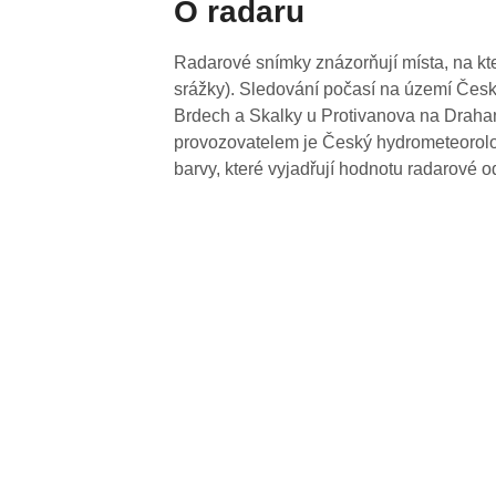
O radaru
Radarové snímky znázorňují místa, na kte
srážky). Sledování počasí na území Česk
Brdech a Skalky u Protivanova na Drahan
provozovatelem je Český hydrometeorolog
barvy, které vyjadřují hodnotu radarové o