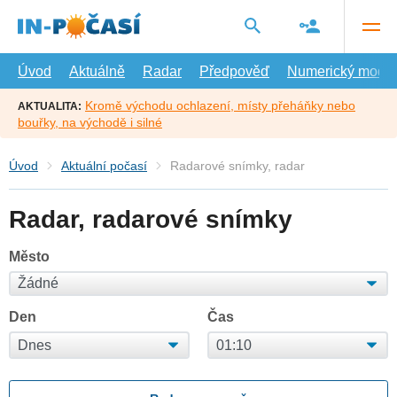
Přejít
na
hlavní
obsah
Úvod
Aktuálně
Radar
Předpověď
Numerický model
Kromě východu ochlazení, místy přeháňky nebo
AKTUALITA:
bouřky, na východě i silné
Úvod
Aktuální počasí
Radarové snímky, radar
Radar, radarové snímky
Město
Den
Čas