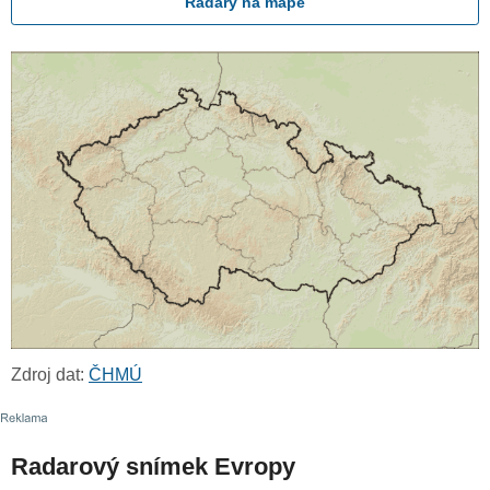
Radary na mapě
Zdroj dat:
ČHMÚ
Radarový snímek Evropy