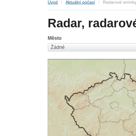
Úvod
Aktuální počasí
Radarové snímky
Radar, radarov
Město