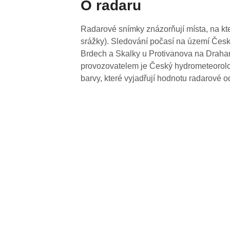
O radaru
Radarové snímky znázorňují místa, na kte
srážky). Sledování počasí na území Česk
Brdech a Skalky u Protivanova na Drahan
provozovatelem je Český hydrometeorolog
barvy, které vyjadřují hodnotu radarové o