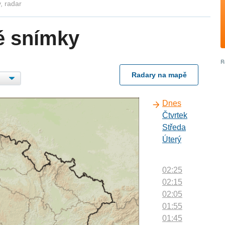
, radar
é snímky
Radary na mapě
Dnes
Čtvrtek
Středa
Úterý
02:25
02:15
02:05
01:55
01:45