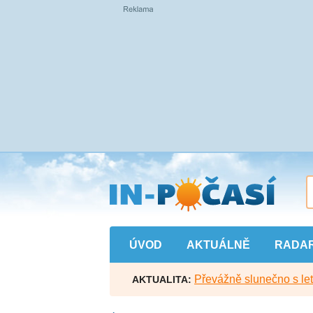
Přejít
na
hlavní
obsah
ÚVOD
AKTUÁLNĚ
RADA
Převážně slunečno s let
AKTUALITA: