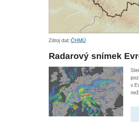
Zdroj dat:
ČHMÚ
Radarový snímek Ev
Sle
poz
v E
než