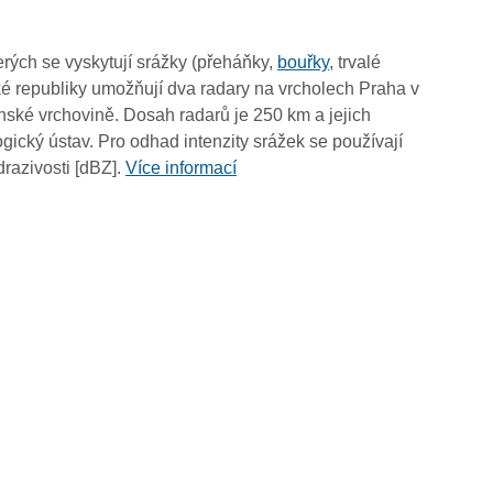
rých se vyskytují srážky (přeháňky,
bouřky
, trvalé
é republiky umožňují dva radary na vrcholech Praha v
ské vrchovině. Dosah radarů je 250 km a jejich
ický ústav. Pro odhad intenzity srážek se používají
drazivosti [dBZ].
Více informací