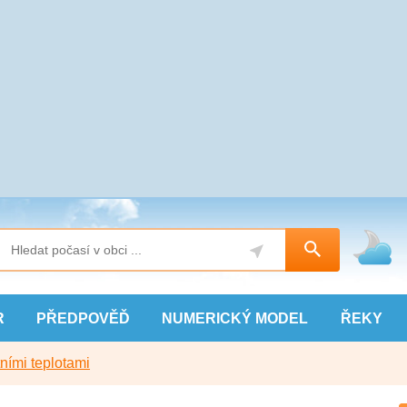
R
PŘEDPOVĚĎ
NUMERICKÝ
MODEL
ŘEKY
ními teplotami