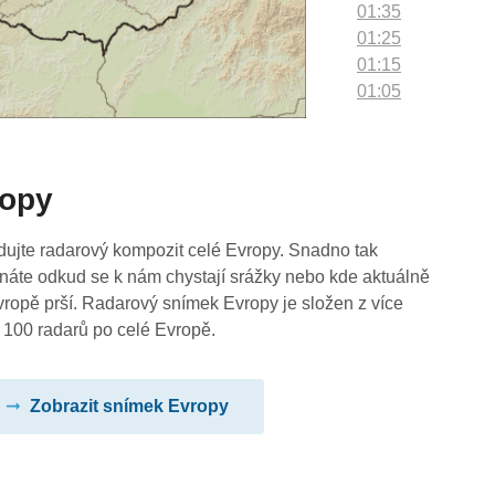
01:35
01:25
01:15
01:05
00:55
00:45
00:35
ropy
00:25
00:15
00:05
dujte radarový kompozit celé Evropy. Snadno tak
náte odkud se k nám chystají srážky nebo kde aktuálně
vropě prší. Radarový snímek Evropy je složen z více
 100 radarů po celé Evropě.
Zobrazit snímek Evropy