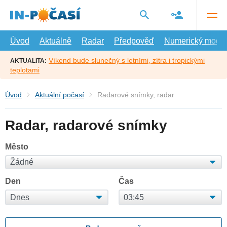
Přejít
na
hlavní
obsah
Úvod
Aktuálně
Radar
Předpověď
Numerický model
Víkend bude slunečný s letními, zítra i tropickými
AKTUALITA:
teplotami
Úvod
Aktuální počasí
Radarové snímky, radar
Radar, radarové snímky
Město
Den
Čas