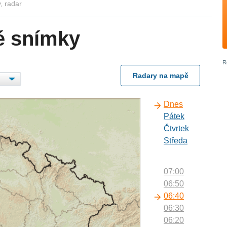
, radar
é snímky
Radary na mapě
Dnes
Pátek
Čtvrtek
Středa
07:00
06:50
06:40
06:30
06:20