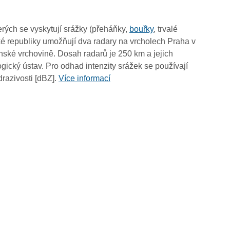
03:00
02:50
rých se vyskytují srážky (přeháňky,
bouřky
, trvalé
02:40
é republiky umožňují dva radary na vrcholech Praha v
02:30
ské vrchovině. Dosah radarů je 250 km a jejich
02:20
ický ústav. Pro odhad intenzity srážek se používají
02:10
drazivosti [dBZ].
Více informací
02:00
01:50
01:40
01:30
01:20
01:10
01:00
00:50
00:40
00:30
00:20
00:10