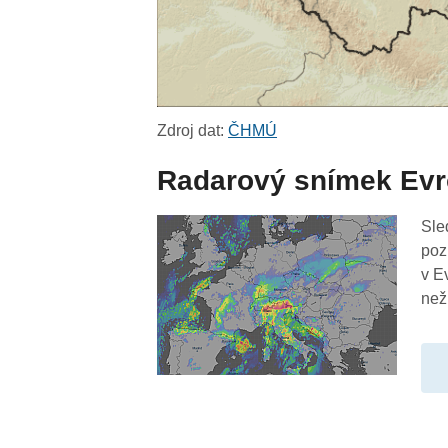
Zdroj dat:
ČHMÚ
Radarový snímek Ev
Sle
poz
v E
než