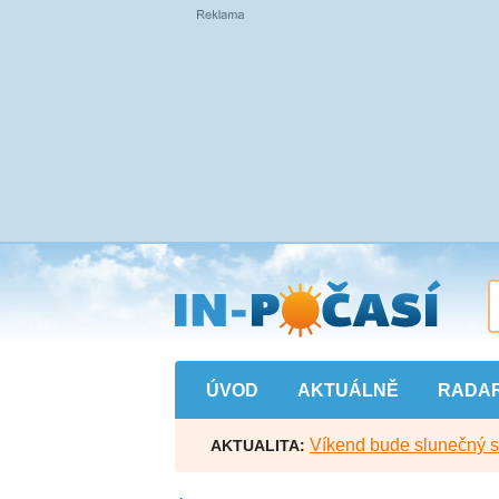
Přejít
na
hlavní
obsah
ÚVOD
AKTUÁLNĚ
RADA
Víkend bude slunečný s l
AKTUALITA: