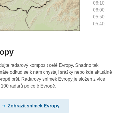
06:10
06:00
05:50
05:40
05:30
05:20
05:10
ropy
05:00
04:50
04:40
dujte radarový kompozit celé Evropy. Snadno tak
04:30
náte odkud se k nám chystají srážky nebo kde aktuálně
04:20
vropě prší. Radarový snímek Evropy je složen z více
04:10
 100 radarů po celé Evropě.
04:00
03:50
Zobrazit snímek Evropy
03:40
03:30
03:20
03:10