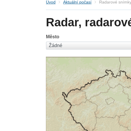
Úvod
Aktuální počasí
Radarové snímky
Radar, radarov
Město