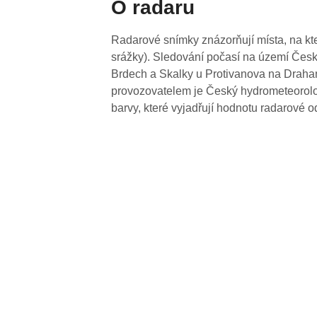
O radaru
Radarové snímky znázorňují místa, na kte
srážky). Sledování počasí na území Česk
Brdech a Skalky u Protivanova na Drahan
provozovatelem je Český hydrometeorolog
barvy, které vyjadřují hodnotu radarové o