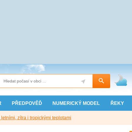
R
PŘEDPOVĚĎ
NUMERICKÝ
MODEL
ŘEKY
etními, zítra i tropickými teplotami