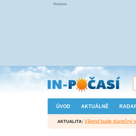
Přejít
na
hlavní
obsah
ÚVOD
AKTUÁLNĚ
RADA
Víkend bude slunečný s l
AKTUALITA: