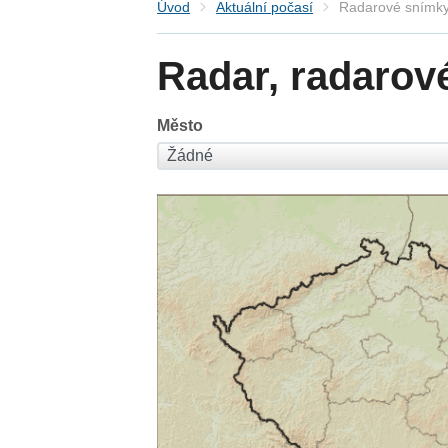
Úvod
Aktuální počasí
Radarové snímky
Radar, radarov
Město