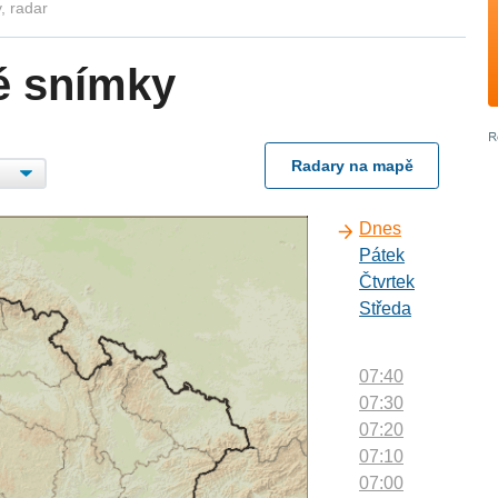
, radar
é snímky
Radary na mapě
Dnes
Pátek
Čtvrtek
Středa
07:40
07:30
07:20
07:10
07:00