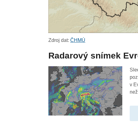
Zdroj dat:
ČHMÚ
Radarový snímek Ev
Sle
poz
v E
než