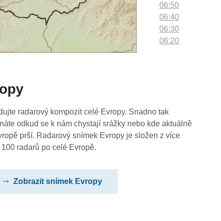
06:50
06:40
06:30
06:20
06:10
06:00
05:50
ropy
05:40
05:30
05:20
dujte radarový kompozit celé Evropy. Snadno tak
05:10
náte odkud se k nám chystají srážky nebo kde aktuálně
05:00
vropě prší. Radarový snímek Evropy je složen z více
04:50
 100 radarů po celé Evropě.
04:40
04:30
Zobrazit snímek Evropy
04:20
04:10
04:00
03:50