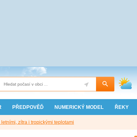
R
PŘEDPOVĚĎ
NUMERICKÝ
MODEL
ŘEKY
etními, zítra i tropickými teplotami