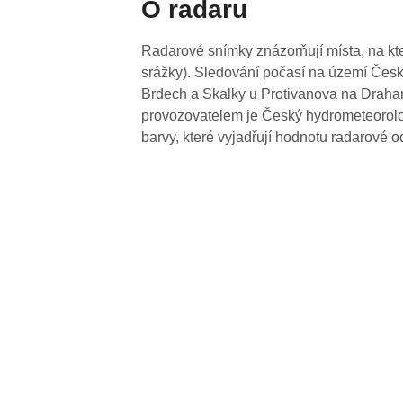
O radaru
Radarové snímky znázorňují místa, na kte
srážky). Sledování počasí na území Česk
Brdech a Skalky u Protivanova na Drahan
provozovatelem je Český hydrometeorolog
barvy, které vyjadřují hodnotu radarové o