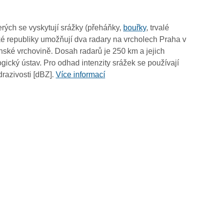
03:40
03:30
rých se vyskytují srážky (přeháňky,
bouřky
, trvalé
03:20
é republiky umožňují dva radary na vrcholech Praha v
03:10
ské vrchovině. Dosah radarů je 250 km a jejich
03:00
ický ústav. Pro odhad intenzity srážek se používají
02:50
drazivosti [dBZ].
Více informací
02:40
02:30
02:20
02:10
02:00
01:50
01:40
01:30
01:20
01:10
01:00
00:50