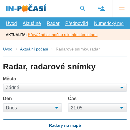
Přejít
na
hlavní
obsah
Úvod
Aktuálně
Radar
Předpověď
Numerický model
Převážně slunečno s letními teplotami
AKTUALITA:
Úvod
Aktuální počasí
Radarové snímky, radar
Radar, radarové snímky
Město
Den
Čas
Radary na mapě