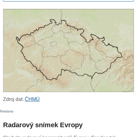
Zdroj dat:
ČHMÚ
Radarový snímek Evropy