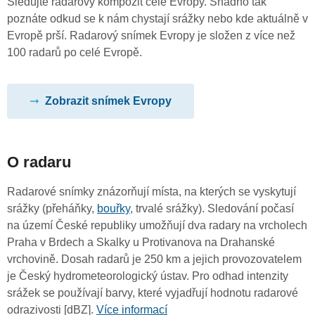
Sledujte radarový kompozit celé Evropy. Snadno tak
poznáte odkud se k nám chystají srážky nebo kde aktuálně v
Evropě prší. Radarový snímek Evropy je složen z více než
100 radarů po celé Evropě.
Zobrazit snímek Evropy
O radaru
Radarové snímky znázorňují místa, na kterých se vyskytují
srážky (přeháňky,
bouřky
, trvalé srážky). Sledování počasí
na území České republiky umožňují dva radary na vrcholech
Praha v Brdech a Skalky u Protivanova na Drahanské
vrchovině. Dosah radarů je 250 km a jejich provozovatelem
je Český hydrometeorologický ústav. Pro odhad intenzity
srážek se používají barvy, které vyjadřují hodnotu radarové
odrazivosti [dBZ].
Více informací