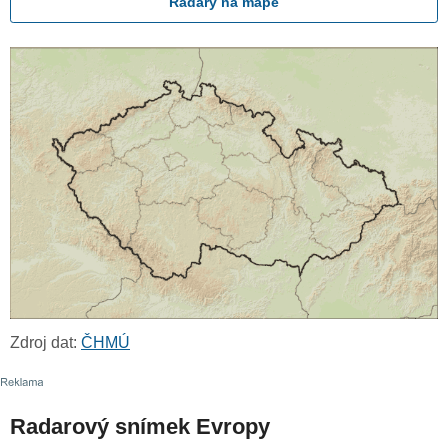
Radary na mapě
Zdroj dat:
ČHMÚ
Radarový snímek Evropy