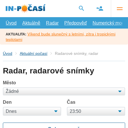
Přejít
na
hlavní
obsah
Úvod
Aktuálně
Radar
Předpověď
Numerický model
Víkend bude slunečný s letními, zítra i tropickými
AKTUALITA:
teplotami
Úvod
Aktuální počasí
Radarové snímky, radar
Radar, radarové snímky
Město
Den
Čas