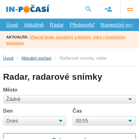
Přejít
na
hlavní
obsah
Úvod
Aktuálně
Radar
Předpověď
Numerický model
Víkend bude slunečný s letními, zítra i tropickými
AKTUALITA:
teplotami
Úvod
Aktuální počasí
Radarové snímky, radar
Radar, radarové snímky
Město
Den
Čas