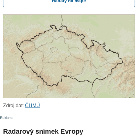
Radary na mapě
Zdroj dat:
ČHMÚ
Radarový snímek Evropy