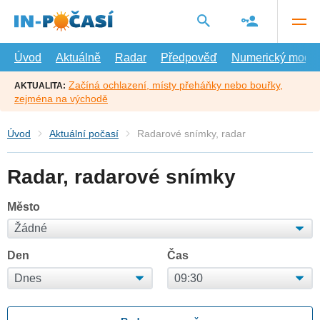
Přejít
na
hlavní
obsah
Úvod
Aktuálně
Radar
Předpověď
Numerický model
Začíná ochlazení, místy přeháňky nebo bouřky,
AKTUALITA:
zejména na východě
Úvod
Aktuální počasí
Radarové snímky, radar
Radar, radarové snímky
Město
Den
Čas