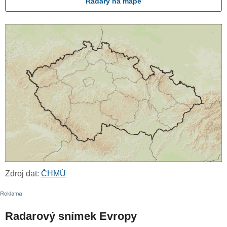
Radary na mapě
Zdroj dat:
ČHMÚ
Radarový snímek Evropy