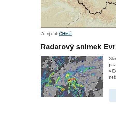
Zdroj dat:
ČHMÚ
Radarový snímek Ev
Sle
poz
v E
než