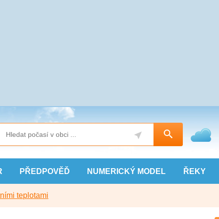
R
PŘEDPOVĚĎ
NUMERICKÝ
MODEL
ŘEKY
ními teplotami