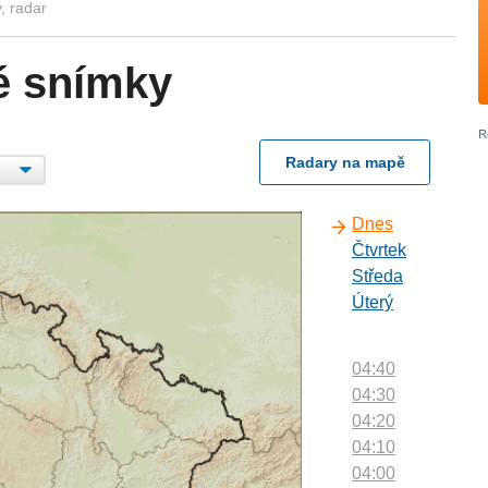
, radar
é snímky
Radary na mapě
Dnes
Čtvrtek
Středa
Úterý
04:40
04:30
04:20
04:10
04:00