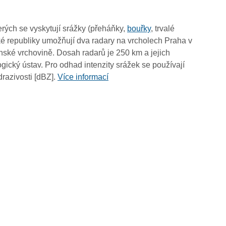
00:40
00:30
rých se vyskytují srážky (přeháňky,
bouřky
, trvalé
00:20
é republiky umožňují dva radary na vrcholech Praha v
00:10
ské vrchovině. Dosah radarů je 250 km a jejich
00:00
ický ústav. Pro odhad intenzity srážek se používají
drazivosti [dBZ].
Více informací