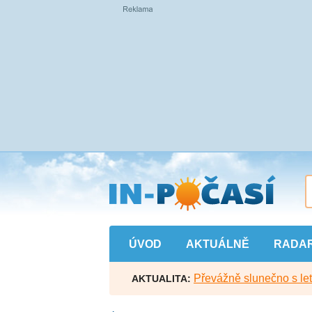
Přejít
na
hlavní
obsah
ÚVOD
AKTUÁLNĚ
RADA
Převážně slunečno s let
AKTUALITA: