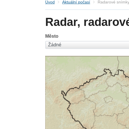
Úvod
Aktuální počasí
Radarové snímky
Radar, radarov
Město