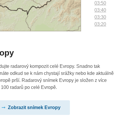
03:50
03:40
03:30
03:20
03:10
03:00
02:50
ropy
02:40
02:30
02:20
dujte radarový kompozit celé Evropy. Snadno tak
02:10
náte odkud se k nám chystají srážky nebo kde aktuálně
02:00
vropě prší. Radarový snímek Evropy je složen z více
01:50
 100 radarů po celé Evropě.
01:40
01:30
Zobrazit snímek Evropy
01:20
01:10
01:00
00:50