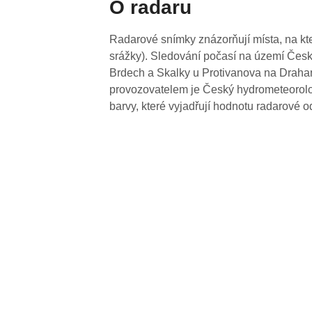
O radaru
Radarové snímky znázorňují místa, na kte
srážky). Sledování počasí na území Česk
Brdech a Skalky u Protivanova na Drahan
provozovatelem je Český hydrometeorolog
barvy, které vyjadřují hodnotu radarové o