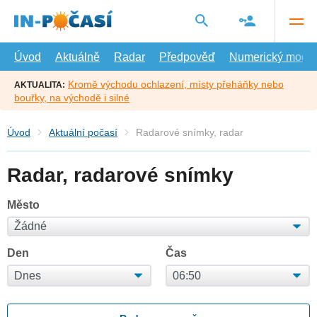
Přejít
na
hlavní
obsah
Úvod
Aktuálně
Radar
Předpověď
Numerický model
Kromě východu ochlazení, místy přeháňky nebo
AKTUALITA:
bouřky, na východě i silné
Úvod
Aktuální počasí
Radarové snímky, radar
Radar, radarové snímky
Město
Den
Čas