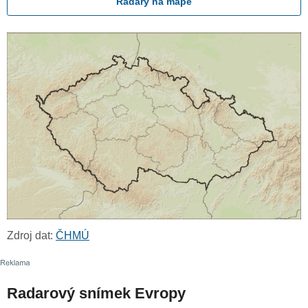
Radary na mapě
Zdroj dat:
ČHMÚ
Radarový snímek Evropy