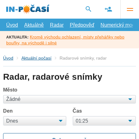
Přejít
na
hlavní
obsah
Úvod
Aktuálně
Radar
Předpověď
Numerický model
Kromě východu ochlazení, místy přeháňky nebo
AKTUALITA:
bouřky, na východě i silné
Úvod
Aktuální počasí
Radarové snímky, radar
Radar, radarové snímky
Město
Den
Čas