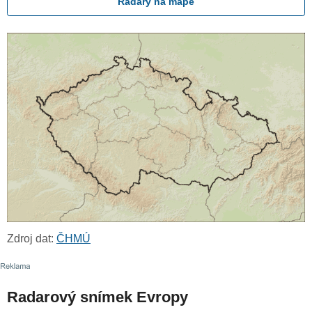
Radary na mapě
Zdroj dat:
ČHMÚ
Radarový snímek Evropy