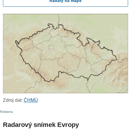
Radary na mapě
Zdroj dat:
ČHMÚ
Radarový snímek Evropy