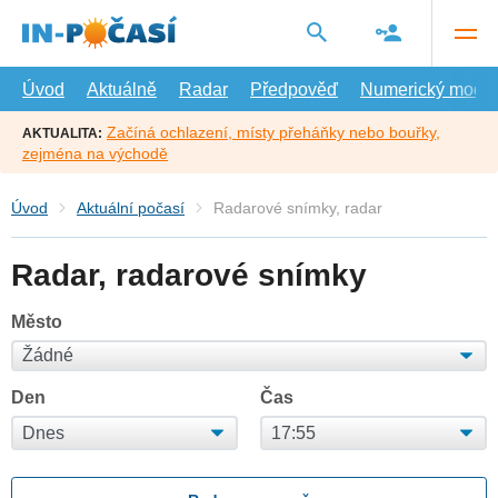
Přejít
na
hlavní
obsah
Úvod
Aktuálně
Radar
Předpověď
Numerický model
Začíná ochlazení, místy přeháňky nebo bouřky,
AKTUALITA:
zejména na východě
Úvod
Aktuální počasí
Radarové snímky, radar
Radar, radarové snímky
Město
Den
Čas