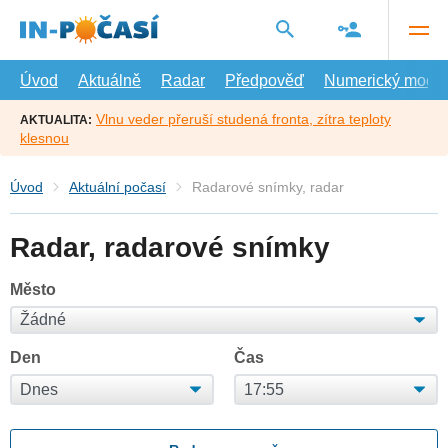
Přejít
na
hlavní
obsah
Úvod
Aktuálně
Radar
Předpověď
Numerický model
Vlnu veder přeruší studená fronta, zítra teploty
AKTUALITA:
klesnou
Úvod
Aktuální počasí
Radarové snímky, radar
Radar, radarové snímky
Město
Den
Čas