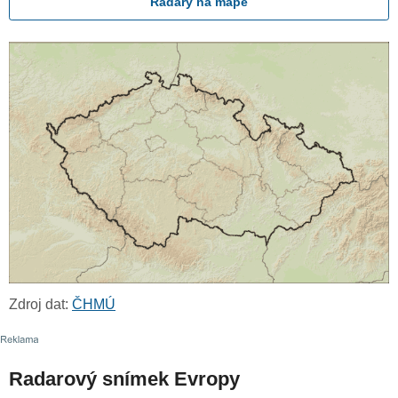
Radary na mapě
Zdroj dat:
ČHMÚ
Radarový snímek Evropy