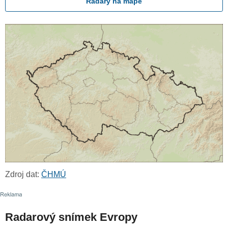
Radary na mapě
Zdroj dat:
ČHMÚ
Radarový snímek Evropy