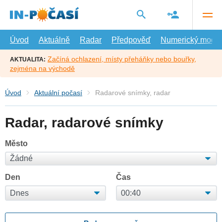
Přejít
na
hlavní
obsah
Úvod
Aktuálně
Radar
Předpověď
Numerický model
Začíná ochlazení, místy přeháňky nebo bouřky,
AKTUALITA:
zejména na východě
Úvod
Aktuální počasí
Radarové snímky, radar
Radar, radarové snímky
Město
Den
Čas