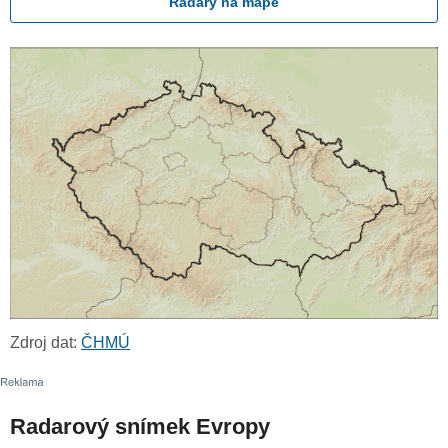
Radary na mapě
Zdroj dat:
ČHMÚ
Radarový snímek Evropy