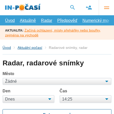
Přejít
na
hlavní
obsah
Úvod
Aktuálně
Radar
Předpověď
Numerický model
Začíná ochlazení, místy přeháňky nebo bouřky,
AKTUALITA:
zejména na východě
Úvod
Aktuální počasí
Radarové snímky, radar
Radar, radarové snímky
Město
Den
Čas