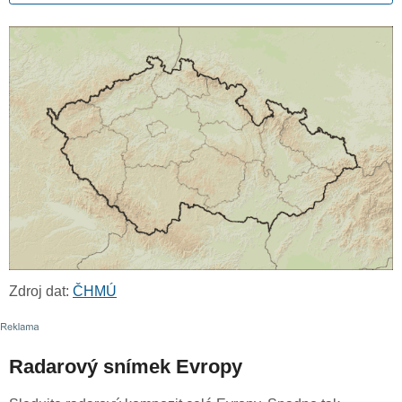
Zdroj dat:
ČHMÚ
Radarový snímek Evropy