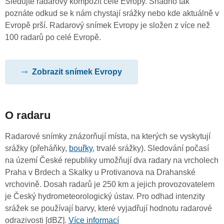
Sledujte radarový kompozit celé Evropy. Snadno tak
poznáte odkud se k nám chystají srážky nebo kde aktuálně v
Evropě prší. Radarový snímek Evropy je složen z více než
100 radarů po celé Evropě.
Zobrazit snímek Evropy
O radaru
Radarové snímky znázorňují místa, na kterých se vyskytují
srážky (přeháňky,
bouřky
, trvalé srážky). Sledování počasí
na území České republiky umožňují dva radary na vrcholech
Praha v Brdech a Skalky u Protivanova na Drahanské
vrchovině. Dosah radarů je 250 km a jejich provozovatelem
je Český hydrometeorologický ústav. Pro odhad intenzity
srážek se používají barvy, které vyjadřují hodnotu radarové
odrazivosti [dBZ].
Více informací