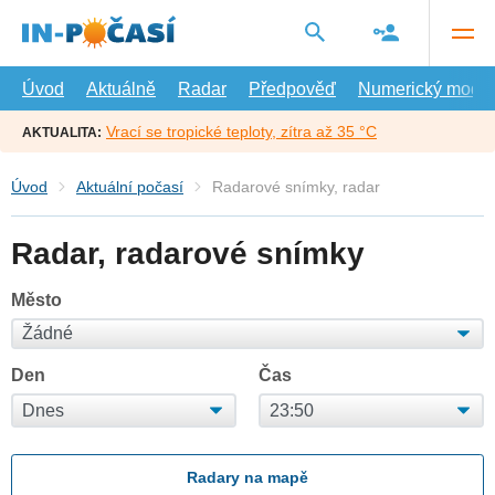
Přejít
na
hlavní
obsah
Úvod
Aktuálně
Radar
Předpověď
Numerický model
Vrací se tropické teploty, zítra až 35 °C
AKTUALITA:
Úvod
Aktuální počasí
Radarové snímky, radar
Radar, radarové snímky
Město
Den
Čas
Radary na mapě