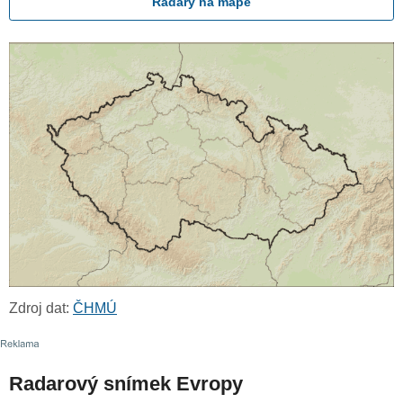
Radary na mapě
Zdroj dat:
ČHMÚ
Radarový snímek Evropy