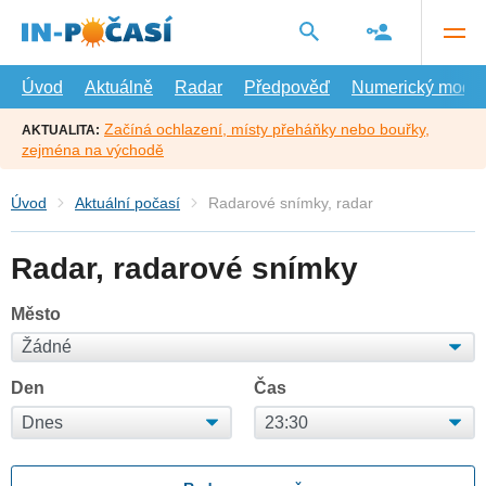
Přejít
na
hlavní
obsah
Úvod
Aktuálně
Radar
Předpověď
Numerický model
Začíná ochlazení, místy přeháňky nebo bouřky,
AKTUALITA:
zejména na východě
Úvod
Aktuální počasí
Radarové snímky, radar
Radar, radarové snímky
Město
Den
Čas