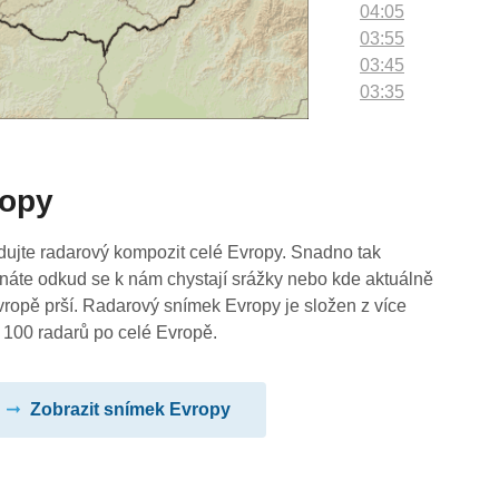
04:05
03:55
03:45
03:35
03:25
03:15
03:05
ropy
02:55
02:45
02:35
dujte radarový kompozit celé Evropy. Snadno tak
02:25
náte odkud se k nám chystají srážky nebo kde aktuálně
02:15
vropě prší. Radarový snímek Evropy je složen z více
02:05
 100 radarů po celé Evropě.
01:55
01:45
Zobrazit snímek Evropy
01:35
01:25
01:15
01:05