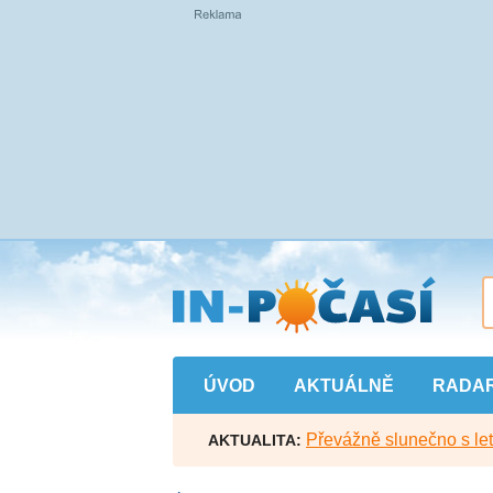
Přejít
na
hlavní
obsah
ÚVOD
AKTUÁLNĚ
RADA
Převážně slunečno s let
AKTUALITA: