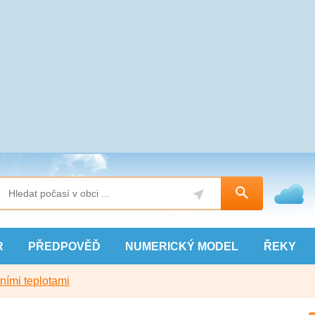
R
PŘEDPOVĚĎ
NUMERICKÝ
MODEL
ŘEKY
ními teplotami