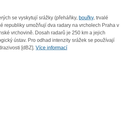
00:55
00:45
rých se vyskytují srážky (přeháňky,
bouřky
, trvalé
00:35
é republiky umožňují dva radary na vrcholech Praha v
00:25
ské vrchovině. Dosah radarů je 250 km a jejich
00:15
ický ústav. Pro odhad intenzity srážek se používají
00:05
drazivosti [dBZ].
Více informací