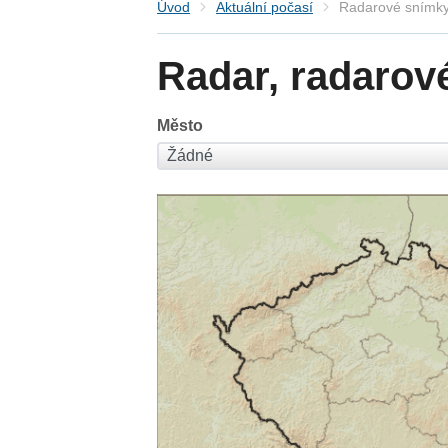
Úvod
Aktuální počasí
Radarové snímky
Radar, radarov
Město