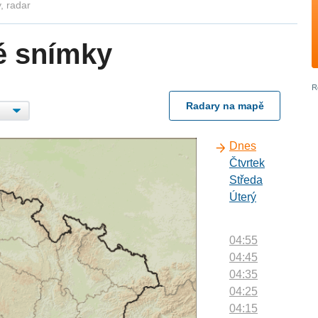
, radar
é snímky
Radary na mapě
Dnes
Čtvrtek
Středa
Úterý
04:55
04:45
04:35
04:25
04:15