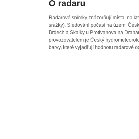
O radaru
Radarové snímky znázorňují místa, na kte
srážky). Sledování počasí na území Česk
Brdech a Skalky u Protivanova na Drahan
provozovatelem je Český hydrometeorolog
barvy, které vyjadřují hodnotu radarové o