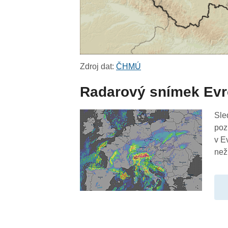
Zdroj dat:
ČHMÚ
Radarový snímek Ev
Sle
poz
v E
než