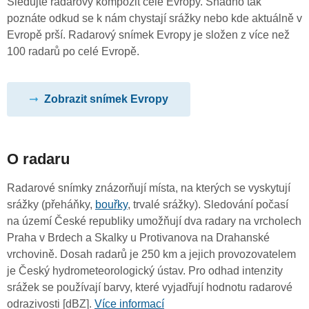
Sledujte radarový kompozit celé Evropy. Snadno tak
poznáte odkud se k nám chystají srážky nebo kde aktuálně v
Evropě prší. Radarový snímek Evropy je složen z více než
100 radarů po celé Evropě.
Zobrazit snímek Evropy
O radaru
Radarové snímky znázorňují místa, na kterých se vyskytují
srážky (přeháňky,
bouřky
, trvalé srážky). Sledování počasí
na území České republiky umožňují dva radary na vrcholech
Praha v Brdech a Skalky u Protivanova na Drahanské
vrchovině. Dosah radarů je 250 km a jejich provozovatelem
je Český hydrometeorologický ústav. Pro odhad intenzity
srážek se používají barvy, které vyjadřují hodnotu radarové
odrazivosti [dBZ].
Více informací