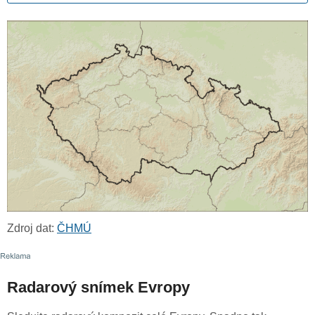
Zdroj dat:
ČHMÚ
Radarový snímek Evropy