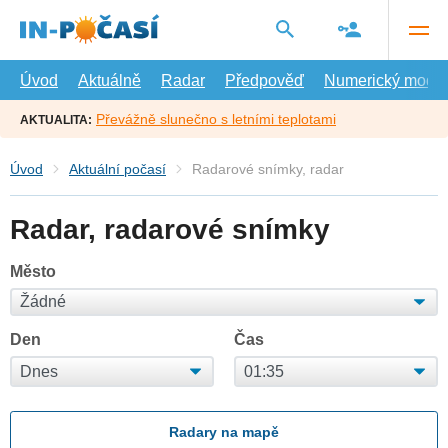
Přejít
na
hlavní
obsah
Úvod
Aktuálně
Radar
Předpověď
Numerický model
Převážně slunečno s letními teplotami
AKTUALITA:
Úvod
Aktuální počasí
Radarové snímky, radar
Radar, radarové snímky
Město
Den
Čas
Radary na mapě