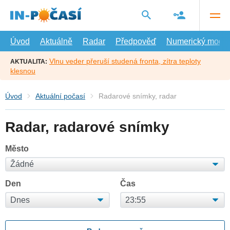
Přejít
na
hlavní
obsah
Úvod
Aktuálně
Radar
Předpověď
Numerický model
Vlnu veder přeruší studená fronta, zítra teploty
AKTUALITA:
klesnou
Úvod
Aktuální počasí
Radarové snímky, radar
Radar, radarové snímky
Město
Den
Čas