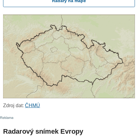
Radary na mapě
Zdroj dat:
ČHMÚ
Radarový snímek Evropy