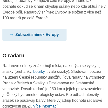
Sledujte radarový kompozit celé Evropy. Snadno tak
poznáte odkud se k nám chystají srážky nebo kde aktuálně v
Evropě prší. Radarový snímek Evropy je složen z více než
100 radarů po celé Evropě.
Zobrazit snímek Evropy
O radaru
Radarové snímky znázorňují místa, na kterých se vyskytují
srážky (přeháňky,
bouřky
, trvalé srážky). Sledování počasí
na území České republiky umožňují dva radary na vrcholech
Praha v Brdech a Skalky u Protivanova na Drahanské
vrchovině. Dosah radarů je 250 km a jejich provozovatelem
je Český hydrometeorologický ústav. Pro odhad intenzity
srážek se používají barvy, které vyjadřují hodnotu radarové
odrazivosti [dBZ].
Více informací