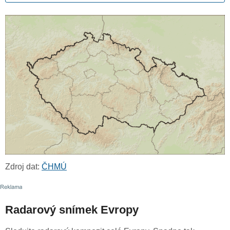
Zdroj dat:
ČHMÚ
Radarový snímek Evropy