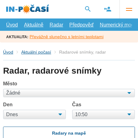
Přejít
na
hlavní
obsah
Úvod
Aktuálně
Radar
Předpověď
Numerický model
Převážně slunečno s letními teplotami
AKTUALITA:
Úvod
Aktuální počasí
Radarové snímky, radar
Radar, radarové snímky
Město
Den
Čas
Radary na mapě