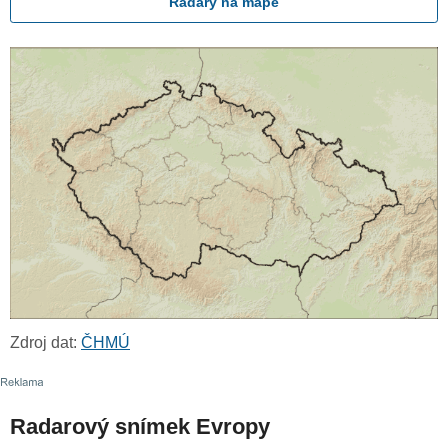
Radary na mapě
Zdroj dat:
ČHMÚ
Radarový snímek Evropy