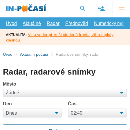
Přejít
na
hlavní
obsah
Úvod
Aktuálně
Radar
Předpověď
Numerický model
Vlnu veder přeruší studená fronta, zítra teploty
AKTUALITA:
klesnou
Úvod
Aktuální počasí
Radarové snímky, radar
Radar, radarové snímky
Město
Den
Čas