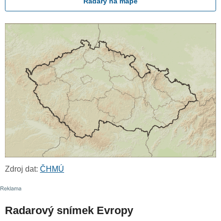
Radary na mapě
Zdroj dat:
ČHMÚ
Radarový snímek Evropy