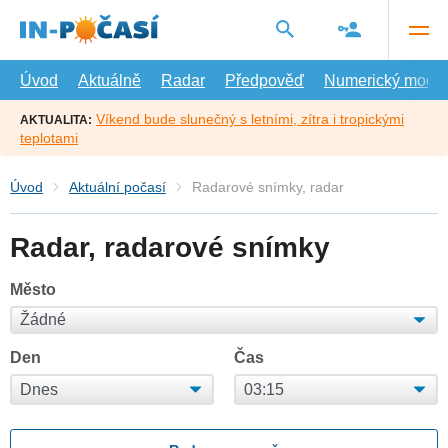
Přejít
na
hlavní
obsah
Úvod
Aktuálně
Radar
Předpověď
Numerický model
Víkend bude slunečný s letními, zítra i tropickými
AKTUALITA:
teplotami
Úvod
Aktuální počasí
Radarové snímky, radar
Radar, radarové snímky
Město
Den
Čas