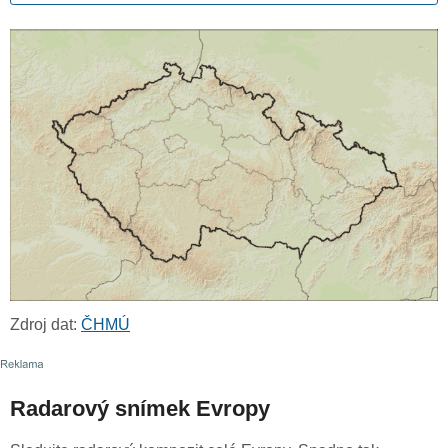
Zdroj dat:
ČHMÚ
Radarový snímek Evropy