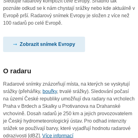
Sledujte radarový kompozit celé Evropy. Snadno tak
poznáte odkud se k nám chystají srážky nebo kde aktuálně v
Evropě prší. Radarový snímek Evropy je složen z více než
100 radarů po celé Evropě.
Zobrazit snímek Evropy
O radaru
Radarové snímky znázorňují místa, na kterých se vyskytují
srážky (přeháňky,
bouřky
, trvalé srážky). Sledování počasí
na území České republiky umožňují dva radary na vrcholech
Praha v Brdech a Skalky u Protivanova na Drahanské
vrchovině. Dosah radarů je 250 km a jejich provozovatelem
je Český hydrometeorologický ústav. Pro odhad intenzity
srážek se používají barvy, které vyjadřují hodnotu radarové
odrazivosti [dBZ].
Více informací