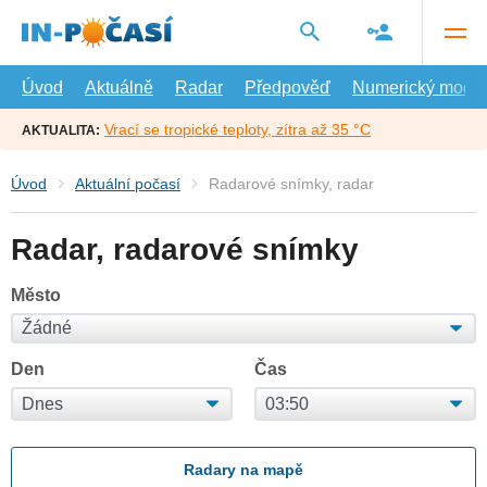
Přejít
na
hlavní
obsah
Úvod
Aktuálně
Radar
Předpověď
Numerický model
Vrací se tropické teploty, zítra až 35 °C
AKTUALITA:
Úvod
Aktuální počasí
Radarové snímky, radar
Radar, radarové snímky
Město
Den
Čas
Radary na mapě