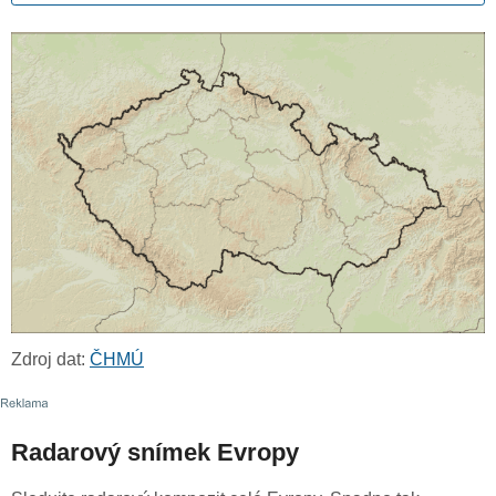
Zdroj dat:
ČHMÚ
Radarový snímek Evropy