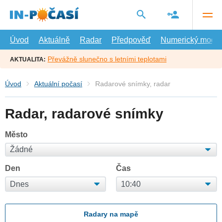
Přejít
na
hlavní
obsah
Úvod
Aktuálně
Radar
Předpověď
Numerický model
Převážně slunečno s letními teplotami
AKTUALITA:
Úvod
Aktuální počasí
Radarové snímky, radar
Radar, radarové snímky
Město
Den
Čas
Radary na mapě