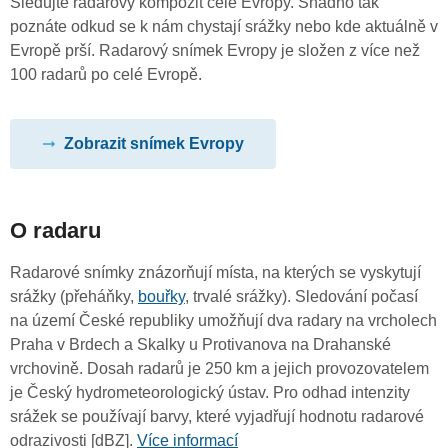
Sledujte radarový kompozit celé Evropy. Snadno tak
poznáte odkud se k nám chystají srážky nebo kde aktuálně v
Evropě prší. Radarový snímek Evropy je složen z více než
100 radarů po celé Evropě.
Zobrazit snímek Evropy
O radaru
Radarové snímky znázorňují místa, na kterých se vyskytují
srážky (přeháňky,
bouřky
, trvalé srážky). Sledování počasí
na území České republiky umožňují dva radary na vrcholech
Praha v Brdech a Skalky u Protivanova na Drahanské
vrchovině. Dosah radarů je 250 km a jejich provozovatelem
je Český hydrometeorologický ústav. Pro odhad intenzity
srážek se používají barvy, které vyjadřují hodnotu radarové
odrazivosti [dBZ].
Více informací