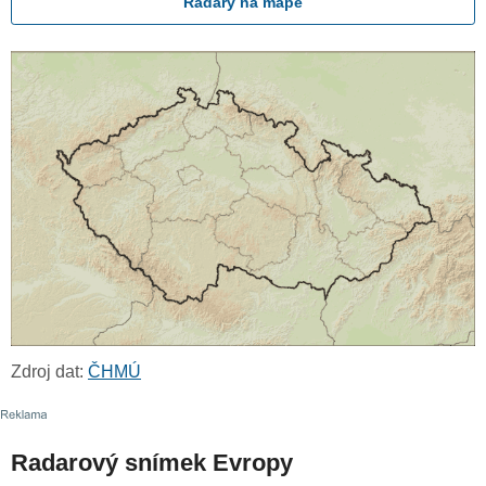
Radary na mapě
Zdroj dat:
ČHMÚ
Radarový snímek Evropy