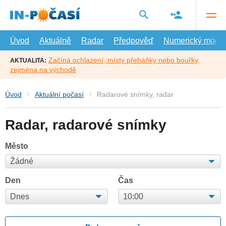
Přejít
na
hlavní
obsah
Úvod
Aktuálně
Radar
Předpověď
Numerický model
Začíná ochlazení, místy přeháňky nebo bouřky,
AKTUALITA:
zejména na východě
Úvod
Aktuální počasí
Radarové snímky, radar
Radar, radarové snímky
Město
Den
Čas