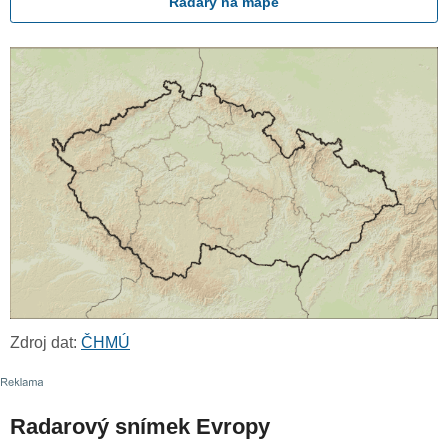
Radary na mapě
Zdroj dat:
ČHMÚ
Radarový snímek Evropy