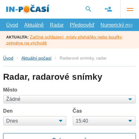
Přejít
na
hlavní
obsah
Úvod
Aktuálně
Radar
Předpověď
Numerický model
Začíná ochlazení, místy přeháňky nebo bouřky,
AKTUALITA:
zejména na východě
Úvod
Aktuální počasí
Radarové snímky, radar
Radar, radarové snímky
Město
Den
Čas