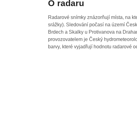
O radaru
Radarové snímky znázorňují místa, na kte
srážky). Sledování počasí na území Česk
Brdech a Skalky u Protivanova na Drahan
provozovatelem je Český hydrometeorolog
barvy, které vyjadřují hodnotu radarové o