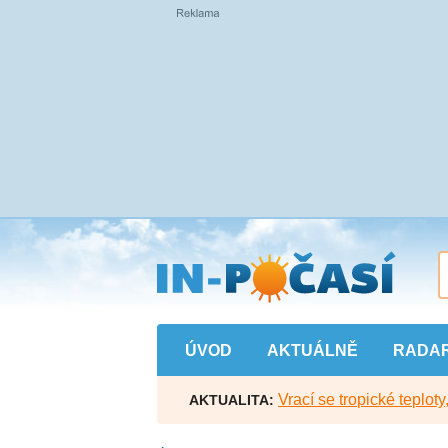
Přejít
na
hlavní
obsah
ÚVOD
AKTUÁLNĚ
RADA
Vrací se tropické teploty
AKTUALITA: