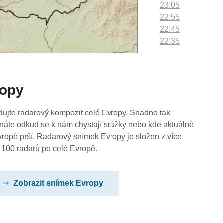
23:05
22:55
22:45
22:35
22:25
22:15
22:05
ropy
21:55
21:45
21:35
dujte radarový kompozit celé Evropy. Snadno tak
21:25
náte odkud se k nám chystají srážky nebo kde aktuálně
21:15
vropě prší. Radarový snímek Evropy je složen z více
21:05
 100 radarů po celé Evropě.
20:55
20:45
Zobrazit snímek Evropy
20:35
20:25
20:15
20:05