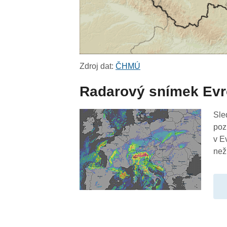
Zdroj dat:
ČHMÚ
Radarový snímek Ev
Sle
poz
v E
než