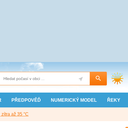
R
PŘEDPOVĚĎ
NUMERICKÝ
MODEL
ŘEKY
, zítra až 35 °C