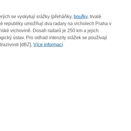
19:55
19:45
rých se vyskytují srážky (přeháňky,
bouřky
, trvalé
19:35
é republiky umožňují dva radary na vrcholech Praha v
19:25
ské vrchovině. Dosah radarů je 250 km a jejich
19:15
ický ústav. Pro odhad intenzity srážek se používají
19:05
drazivosti [dBZ].
Více informací
18:55
18:45
18:35
18:25
18:15
18:05
17:55
17:45
17:35
17:25
17:15
17:05