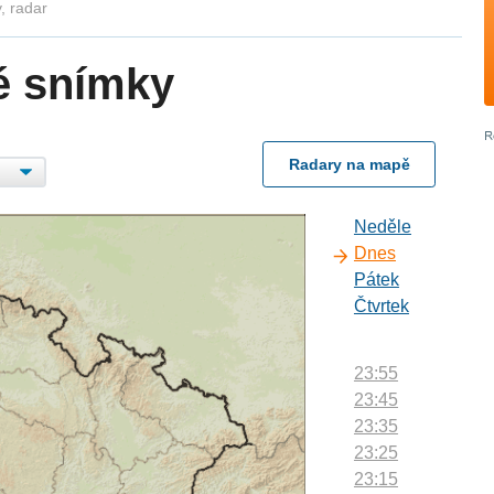
, radar
é snímky
Radary na mapě
Neděle
Dnes
Pátek
Čtvrtek
23:55
23:45
23:35
23:25
23:15