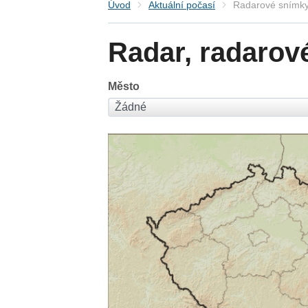
Úvod
Aktuální počasí
Radarové snímky
Radar, radarov
Město