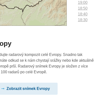
19:00
18:50
18:40
18:30
18:20
18:10
18:00
ropy
17:50
17:40
17:30
dujte radarový kompozit celé Evropy. Snadno tak
17:20
náte odkud se k nám chystají srážky nebo kde aktuálně
17:10
vropě prší. Radarový snímek Evropy je složen z více
17:00
 100 radarů po celé Evropě.
16:50
16:40
Zobrazit snímek Evropy
16:30
16:20
16:10
16:00