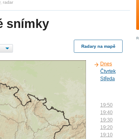
, radar
é snímky
Radary na mapě
Dnes
Čtvrtek
Středa
19:50
19:40
19:30
19:20
19:10