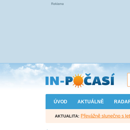
Přejít
na
hlavní
obsah
ÚVOD
AKTUÁLNĚ
RADA
Převážně slunečno s let
AKTUALITA: