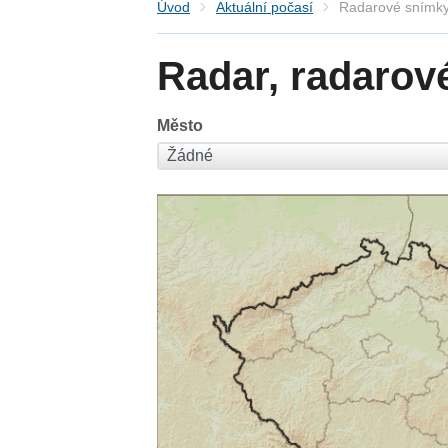
Úvod
Aktuální počasí
Radarové snímky
Radar, radarov
Město