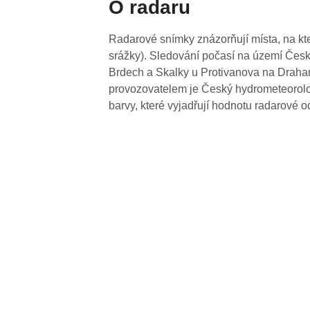
O radaru
Radarové snímky znázorňují místa, na kte
srážky). Sledování počasí na území Česk
Brdech a Skalky u Protivanova na Drahan
provozovatelem je Český hydrometeorolog
barvy, které vyjadřují hodnotu radarové o