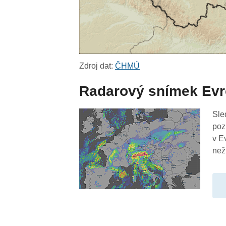
Zdroj dat:
ČHMÚ
Radarový snímek Ev
Sle
poz
v E
než