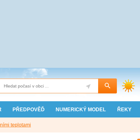
R
PŘEDPOVĚĎ
NUMERICKÝ
MODEL
ŘEKY
ními teplotami