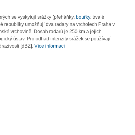
15:50
15:40
rých se vyskytují srážky (přeháňky,
bouřky
, trvalé
15:30
é republiky umožňují dva radary na vrcholech Praha v
15:20
ské vrchovině. Dosah radarů je 250 km a jejich
15:10
ický ústav. Pro odhad intenzity srážek se používají
15:00
drazivosti [dBZ].
Více informací
14:50
14:40
14:30
14:20
14:10
14:00
13:50
13:40
13:30
13:20
13:10
13:00