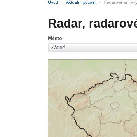
Úvod
Aktuální počasí
Radarové snímky
Radar, radarov
Město