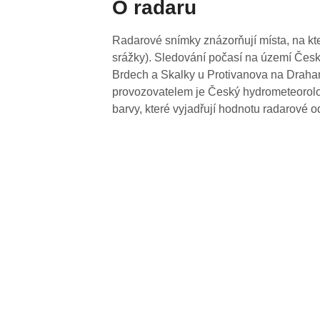
O radaru
Radarové snímky znázorňují místa, na kte
srážky). Sledování počasí na území Česk
Brdech a Skalky u Protivanova na Drahan
provozovatelem je Český hydrometeorolog
barvy, které vyjadřují hodnotu radarové o