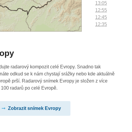
13:05
12:55
12:45
12:35
12:25
12:15
12:05
ropy
11:55
11:45
11:35
dujte radarový kompozit celé Evropy. Snadno tak
11:25
náte odkud se k nám chystají srážky nebo kde aktuálně
11:15
vropě prší. Radarový snímek Evropy je složen z více
11:05
 100 radarů po celé Evropě.
10:55
10:45
Zobrazit snímek Evropy
10:35
10:25
10:15
10:05