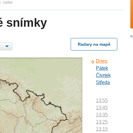
, radar
é snímky
Radary na mapě
Dnes
Pátek
Čtvrtek
Středa
13:55
13:45
13:35
13:25
13:15