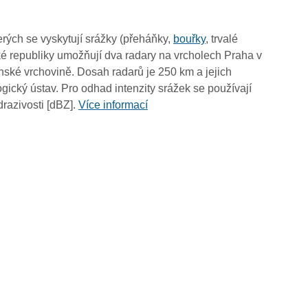
09:55
09:45
rých se vyskytují srážky (přeháňky,
bouřky
, trvalé
09:35
é republiky umožňují dva radary na vrcholech Praha v
09:25
ské vrchovině. Dosah radarů je 250 km a jejich
09:15
ický ústav. Pro odhad intenzity srážek se používají
09:05
drazivosti [dBZ].
Více informací
08:55
08:45
08:35
08:25
08:15
08:05
07:55
07:45
07:35
07:25
07:15
07:05