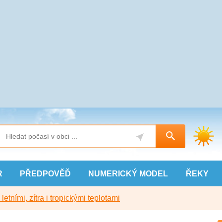
R
PŘEDPOVĚĎ
NUMERICKÝ
MODEL
ŘEKY
etními, zítra i tropickými teplotami