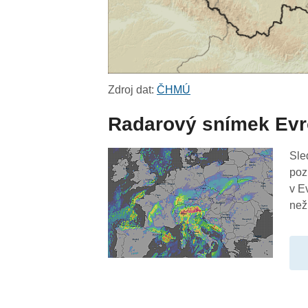
Zdroj dat:
ČHMÚ
Radarový snímek Ev
Sle
poz
v E
než