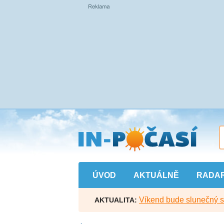
Přejít
na
hlavní
obsah
ÚVOD
AKTUÁLNĚ
RADA
Víkend bude slunečný s l
AKTUALITA: